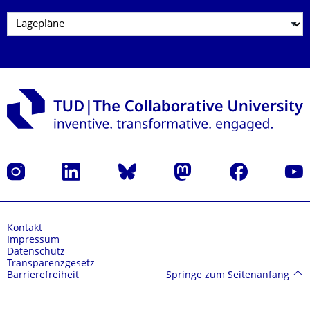
Instagram
LinkedIn
Bluesky
Mastodon
Facebook
Yout
Kontakt
Impressum
Datenschutz
Transparenzgesetz
Springe zum Seitenanfang
Barrierefreiheit