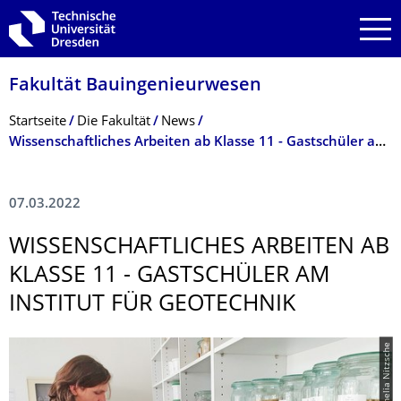
Zur Hauptnavigation springen
Zur Suche springen
Zum Inhalt springen
Fakultät Bauingenieurwesen
Breadcrumb-Menü
Startseite
Die Fakultät
News
Wissenschaftliches Arbeiten ab Klasse 11 - Gastschüler am Institut für Geotechnik
07.03.2022
WISSENSCHAFTLI­CHES ARBEITEN AB
KLASSE 11 - GASTSCHÜLER AM
INSTITUT FÜR GEOTECHNIK
© Kornelia Nitzsche