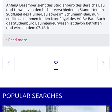
Anfang Dezember zieht das Studienbüro des Bereichs Bau
und Umwelt von den bisher verschiedenen Standorten im
Südflügel des Hülße-Bau sowie im Schumann-Bau, nun
endlich zusammen in den Nordflügel des Hülße-Bau. Auch
das Studienbüro Bauingenieurwesen ist davon betroffen
und wird ab dem 07.12. in …
Read more
Das Studienbüro Bauingenieurwesen zieht um!
Currently on page 52
52
previous
next
POPULAR SEARCHES