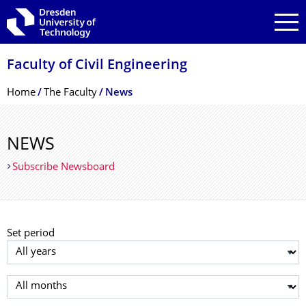
Skip to main navigation
Skip to search
Skip to content
Faculty of Civil Engineering
Breadcrumb Menu
Home
The Faculty
News
NEWS
Subscribe Newsboard
Set period
Select year
Select month