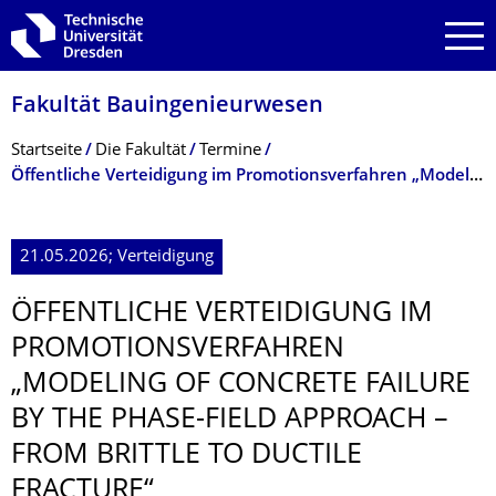
Zur Hauptnavigation springen
Zur Suche springen
Zum Inhalt springen
Fakultät Bauingenieurwesen
Breadcrumb-Menü
Startseite
Die Fakultät
Termine
Öffentliche Verteidigung im Promotionsverfahren „Modeling of concrete failure by the phase-field approach – from brittle to ductile fracture“
21.05.2026; Verteidigung
ÖFFENTLICHE VERTEIDIGUNG IM
PROMOTIONSVER­FAHREN
„MODELING OF CONCRETE FAILURE
BY THE PHASE-FIELD APPROACH –
FROM BRITTLE TO DUCTILE
FRACTURE“