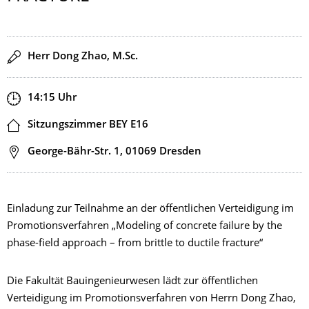
Redner
Herr Dong Zhao, M.Sc.
Zeit
14:15
Uhr
Ort
Sitzungszimmer BEY E16
Adresse
George-Bähr-Str. 1, 01069 Dresden
Einladung zur Teilnahme an der öffentlichen Verteidigung im
Promotionsverfahren „Modeling of concrete failure by the
phase-field approach – from brittle to ductile fracture“
Die Fakultät Bauingenieurwesen lädt zur öffentlichen
Verteidigung im Promotionsverfahren von Herrn Dong Zhao,