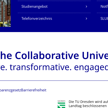
© TU Dresden/Eckold
Studienangebot
Not
Telefonverzeichnis
SLU
parenzgesetz
Barrierefreiheit
Die TU Dresden wird au
Landtag beschlossenen 