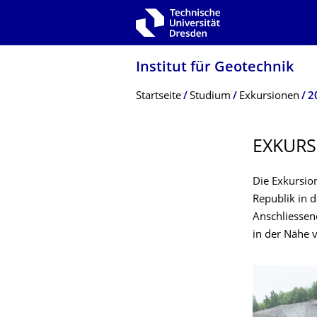
Zur Hauptnavigation springen
Zur Suche springen
Zum Inhalt springen
Institut für Geotechnik
Breadcrumb-Menü
Startseite
Studium
Exkursionen
2
EXKURS
Die Exkursion
Republik in d
Anschliessen
in der Nähe v