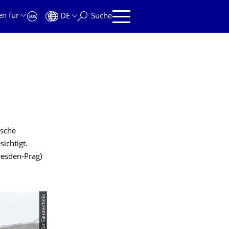
en für
DE
Suche
ische
ichtigt.
esden-Prag)
© Institut für Geotechnik