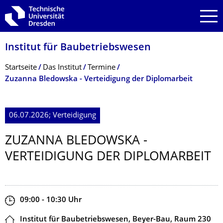
Zur Hauptnavigation springen
Zur Suche springen
Zum Inhalt springen
Institut für Baubetriebswesen
Breadcrumb-Menü
Startseite
Das Institut
Termine
Zuzanna Bledowska - Verteidigung der Diplomarbeit
06.07.2026; Verteidigung
ZUZANNA BLEDOWSKA -
VERTEIDIGUNG DER DIPLOMARBEIT
Zeit
09:00 - 10:30
Uhr
Ort
Institut für Baubetriebswesen, Beyer-Bau, Raum 230