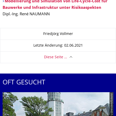
Modellierung und Simulation von Life-Cycle-Cost für
Bauwerke und Infrastruktur unter Risikoaspekten
Dipl.-Ing. René NAUMANN
Zu dieser Seite
Friedjörg Vollmer
Letzte Änderung: 02.06.2021
Diese Seite …
OFT GESUCHT
© TU Dresden/Eckold