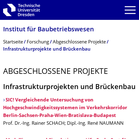
Zur Hauptnavigation springen
Zur Suche springen
Zum Inhalt springen
Institut für Baubetriebswesen
Breadcrumb-Menü
Startseite
Forschung
Abgeschlossene Projekte
Infrastrukturprojekte und Brückenbau
ABGESCHLOSSENE PROJEKTE
Infrastrukturprojekten und Brückenbau
SIC! Vergleichende Untersuchung von
Hochgeschwindigkeitssystemen im Verkehrskorridor
Berlin-Sachsen-Praha-Wien-Bratislava-Budapest
Prof. Dr.-Ing. Rainer SCHACH; Dipl.-Ing. René NAUMANN