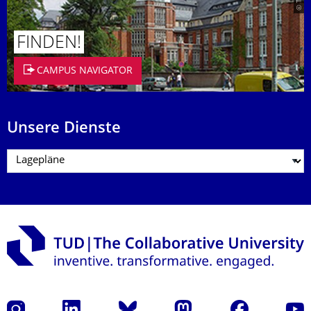
FINDEN!
CAMPUS NAVIGATOR
Unsere Dienste
Instagram
LinkedIn
Bluesky
Mastodon
Facebook
Yout