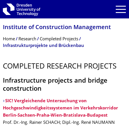
Skip to main navigation
Skip to search
Skip to content
Institute of Construction Management
Breadcrumb Menu
Home
Research
Completed Projects
Infrastrukturprojekte und Brückenbau
COMPLETED RESEARCH PROJECTS
Infrastructure projects and bridge
construction
SIC! Vergleichende Untersuchung von
Hochgeschwindigkeitssystemen im Verkehrskorridor
Berlin-Sachsen-Praha-Wien-Bratislava-Budapest
Prof. Dr.-Ing. Rainer SCHACH; Dipl.-Ing. René NAUMANN