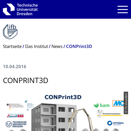
Zur Hauptnavigation springen
Zur Suche springen
Zum Inhalt springen
Breadcrumb-Menü
Startseite
Das Institut
News
CONPrint3D
10.04.2016
CONPRINT3D
© TU Dresden