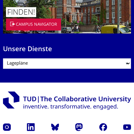
FINDEN!
CAMPUS NAVIGATOR
Unsere Dienste
Instagram
LinkedIn
Bluesky
Mastodon
Facebook
Yout