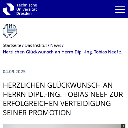
Zur Hauptnavigation springen
Zur Suche springen
Zum Inhalt springen
Breadcrumb-Menü
Startseite
Das Institut
News
Herzlichen Glückwunsch an Herrn Dipl.-Ing. Tobias Neef zur erfolgreichen Verteidigung seiner Promotion
04.09.2025
HERZLICHEN GLÜCKWUNSCH AN
HERRN DIPL.-ING. TOBIAS NEEF ZUR
ERFOLGREICHEN VERTEIDIGUNG
SEINER PROMOTION