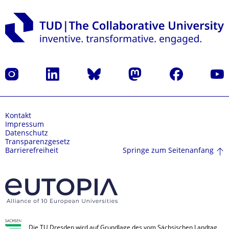
Instagram
LinkedIn
Bluesky
Mastodon
Facebook
Yout
Kontakt
Impressum
Datenschutz
Transparenzgesetz
Springe zum Seitenanfang
Barrierefreiheit
Die TU Dresden wird auf Grundlage des vom Sächsischen Landtag