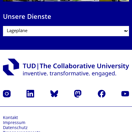
Unsere Dienste
Instagram
LinkedIn
Bluesky
Mastodon
Facebook
Yout
Kontakt
Impressum
Datenschutz