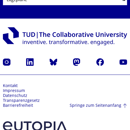
Instagram
LinkedIn
Bluesky
Mastodon
Facebook
Yout
Kontakt
Impressum
Datenschutz
Transparenzgesetz
Springe zum Seitenanfang
Barrierefreiheit