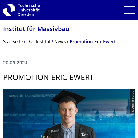
Zur Hauptnavigation springen
Zur Suche springen
Zum Inhalt springen
Institut für Massivbau
Breadcrumb-Menü
Startseite
Das Institut
News
Promotion Eric Ewert
20.09.2024
PROMOTION ERIC EWERT
© André Terpe