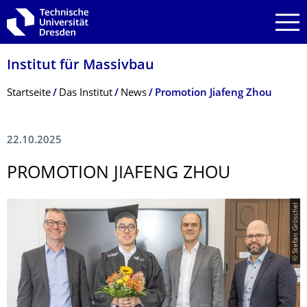
Zur Hauptnavigation springen
Zur Suche springen
Zum Inhalt springen
Institut für Massivbau
Breadcrumb-Menü
Startseite
Das Institut
News
Promotion Jiafeng Zhou
22.10.2025
PROMOTION JIAFENG ZHOU
© Stefan Gröschel