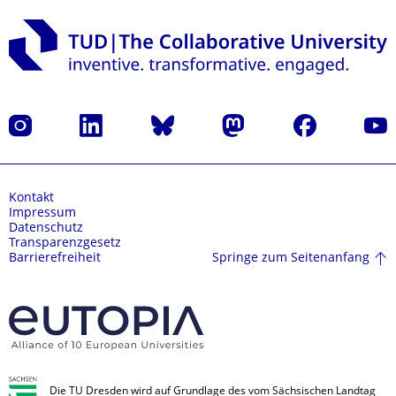
Instagram
LinkedIn
Bluesky
Mastodon
Facebook
Yout
Kontakt
Impressum
Datenschutz
Transparenzgesetz
Springe zum Seitenanfang
Barrierefreiheit
Die TU Dresden wird auf Grundlage des vom Sächsischen Landtag