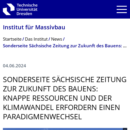
Zur Hauptnavigation springen
Zur Suche springen
Zum Inhalt springen
Institut für Massivbau
Breadcrumb-Menü
Startseite
Das Institut
News
Sonderseite Sächsische Zeitung zur Zukunft des Bauens: Knappe Ressourcen und der Klimawandel erfordern Paradigmenwechsel
04.06.2024
SONDERSEITE SÄCHSISCHE ZEITUNG
ZUR ZUKUNFT DES BAUENS:
KNAPPE RESSOURCEN UND DER
KLIMAWANDEL ERFORDERN EINEN
PARADIGMENWECH­SEL