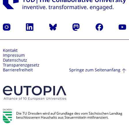
Instagram
LinkedIn
Bluesky
Mastodon
Facebook
Yout
Kontakt
Impressum
Datenschutz
Transparenzgesetz
Springe zum Seitenanfang
Barrierefreiheit
Die TU Dresden wird auf Grundlage des vom Sächsischen Landtag
beschlossenen Haushalts aus Steuermitteln mitfinanziert.