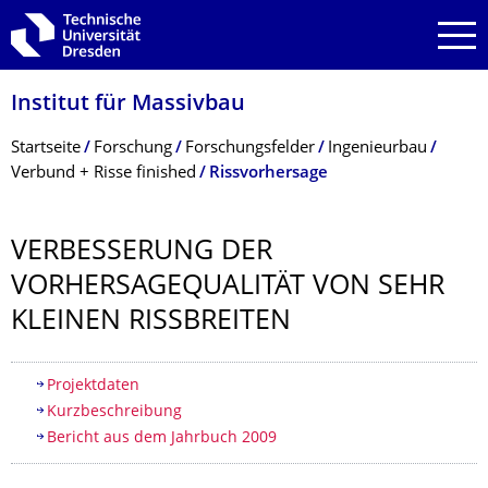
Zur Hauptnavigation springen
Zur Suche springen
Zum Inhalt springen
Institut für Massivbau
Breadcrumb-Menü
Startseite
Forschung
Forschungsfelder
Ingenieurbau
Verbund + Risse finished
Rissvorhersage
VERBESSERUNG DER
VORHERSAGEQUA­LITÄT VON SEHR
KLEINEN RISSBREITEN
Inhaltsverzeichnis
Projektdaten
Kurzbeschreibung
Bericht aus dem Jahrbuch 2009