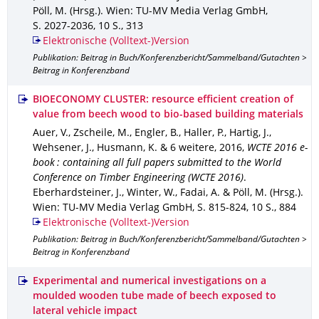
Pöll, M. (Hrsg.).
Wien
: TU-MV Media Verlag GmbH
,
S. 2027-2036
,
10 S.
,
313
Elektronische (Volltext-)Version
Publikation: Beitrag in Buch/Konferenzbericht/Sammelband/Gutachten >
Beitrag in Konferenzband
BIOECONOMY CLUSTER: resource efficient creation of
value from beech wood to bio-based building materials
Auer, V., Zscheile, M., Engler, B., Haller, P., Hartig, J.,
Wehsener, J., Husmann, K. & 6 weitere
,
2016
,
WCTE 2016 e-
book : containing all full papers submitted to the World
Conference on Timber Engineering (WCTE 2016)
.
Eberhardsteiner, J., Winter, W., Fadai, A. & Pöll, M. (Hrsg.).
Wien
: TU-MV Media Verlag GmbH
,
S. 815-824
,
10 S.
,
884
Elektronische (Volltext-)Version
Publikation: Beitrag in Buch/Konferenzbericht/Sammelband/Gutachten >
Beitrag in Konferenzband
Experimental and numerical investigations on a
moulded wooden tube made of beech exposed to
lateral vehicle impact