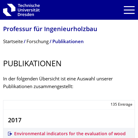
Zur Hauptnavigation springen
Zur Suche springen
Zum Inhalt springen
Professur für Ingenieurholzbau
Breadcrumb-Menü
Startseite
Forschung
Publikationen
PUBLIKATIONEN
In der folgenden Übersicht ist eine Auswahl unserer
Publikationen zusammengestellt:
135 Einträge
2017
Environmental indicators for the evaluation of wood