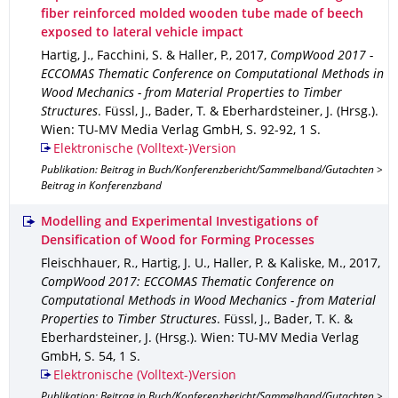
fiber reinforced molded wooden tube made of beech
exposed to lateral vehicle impact
Hartig, J., Facchini, S. & Haller, P.
,
2017
,
CompWood 2017 -
ECCOMAS Thematic Conference on Computational Methods in
Wood Mechanics - from Material Properties to Timber
Structures
.
Füssl, J., Bader, T. & Eberhardsteiner, J. (Hrsg.).
Wien
: TU-MV Media Verlag GmbH
,
S. 92-92
,
1 S.
Elektronische (Volltext-)Version
Publikation: Beitrag in Buch/Konferenzbericht/Sammelband/Gutachten >
Beitrag in Konferenzband
Modelling and Experimental Investigations of
Densification of Wood for Forming Processes
Fleischhauer, R., Hartig, J. U., Haller, P. & Kaliske, M.
,
2017
,
CompWood 2017: ECCOMAS Thematic Conference on
Computational Methods in Wood Mechanics - from Material
Properties to Timber Structures
.
Füssl, J., Bader, T. K. &
Eberhardsteiner, J. (Hrsg.).
Wien
: TU-MV Media Verlag
GmbH
,
S. 54
,
1 S.
Elektronische (Volltext-)Version
Publikation: Beitrag in Buch/Konferenzbericht/Sammelband/Gutachten >