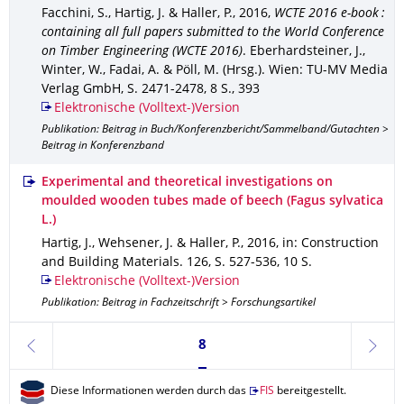
Facchini, S., Hartig, J. & Haller, P.
,
2016
,
WCTE 2016 e-book :
containing all full papers submitted to the World Conference
on Timber Engineering (WCTE 2016)
.
Eberhardsteiner, J.,
Winter, W., Fadai, A. & Pöll, M. (Hrsg.).
Wien
: TU-MV Media
Verlag GmbH
,
S. 2471-2478
,
8 S.
,
393
Elektronische (Volltext-)Version
Publikation: Beitrag in Buch/Konferenzbericht/Sammelband/Gutachten >
Beitrag in Konferenzband
Experimental and theoretical investigations on
moulded wooden tubes made of beech (Fagus sylvatica
L.)
Hartig, J., Wehsener, J. & Haller, P.
,
2016
,
in: Construction
and Building Materials
.
126
,
S. 527-536
,
10 S.
Elektronische (Volltext-)Version
Publikation: Beitrag in Fachzeitschrift > Forschungsartikel
Seite 8, aktuell ausgewählt
8
zurück
weite
Diese Informationen werden durch das
FIS
bereitgestellt.