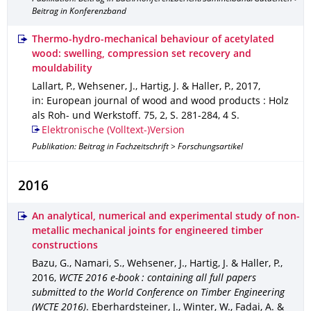
Beitrag in Konferenzband
Thermo-hydro-mechanical behaviour of acetylated
wood: swelling, compression set recovery and
mouldability
Lallart, P., Wehsener, J., Hartig, J. & Haller, P.
,
2017
,
in: European journal of wood and wood products : Holz
als Roh- und Werkstoff
.
75
,
2
,
S. 281-284
,
4 S.
Elektronische (Volltext-)Version
Publikation: Beitrag in Fachzeitschrift > Forschungsartikel
2016
An analytical, numerical and experimental study of non-
metallic mechanical joints for engineered timber
constructions
Bazu, G., Namari, S., Wehsener, J., Hartig, J. & Haller, P.
,
2016
,
WCTE 2016 e-book : containing all full papers
submitted to the World Conference on Timber Engineering
(WCTE 2016)
.
Eberhardsteiner, J., Winter, W., Fadai, A. &