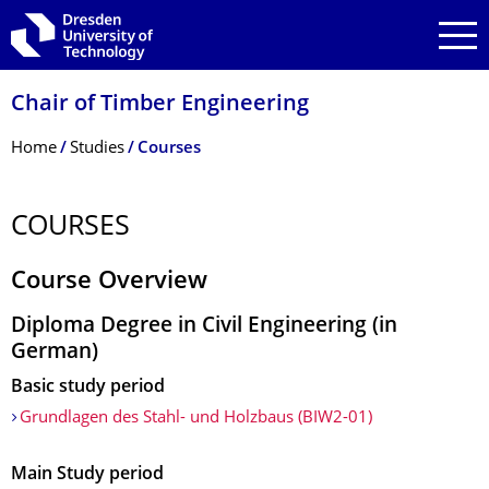
Skip to main navigation
Skip to search
Skip to content
Chair of Timber Engineering
Breadcrumb Menu
Home
Studies
Courses
COURSES
Course Overview
Diploma Degree in Civil Engineering (in
German)
Basic study period
Grundlagen des Stahl- und Holzbaus (BIW2-01)
Main Study period