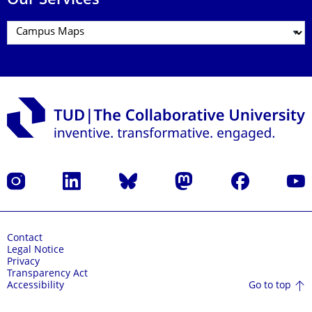
Our Services
Instagram
LinkedIn
Bluesky
Mastodon
Facebook
YouT
Contact
Legal Notice
Privacy
Transparency Act
Go to top
Accessibility