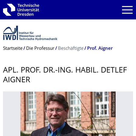
Zur Hauptnavigation springen
Zur Suche springen
Zum Inhalt springen
Breadcrumb-Menü
Startseite
Die Professur
Beschäftigte
Prof. Aigner
APL. PROF. DR.-ING. HABIL. DETLEF
AIGNER
© Tobias Gierra