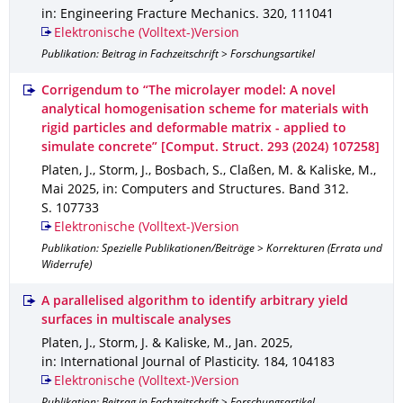
in: Engineering Fracture Mechanics
.
320
,
111041
Elektronische (Volltext-)Version
Publikation: Beitrag in Fachzeitschrift > Forschungsartikel
Corrigendum to “The microlayer model: A novel
analytical homogenisation scheme for materials with
rigid particles and deformable matrix - applied to
simulate concrete” [Comput. Struct. 293 (2024) 107258]
Platen, J., Storm, J., Bosbach, S., Claßen, M. & Kaliske, M.
,
Mai 2025
,
in: Computers and Structures
.
Band 312
.
S. 107733
Elektronische (Volltext-)Version
Publikation: Spezielle Publikationen/Beiträge > Korrekturen (Errata und
Widerrufe)
A parallelised algorithm to identify arbitrary yield
surfaces in multiscale analyses
Platen, J., Storm, J. & Kaliske, M.
,
Jan. 2025
,
in: International Journal of Plasticity
.
184
,
104183
Elektronische (Volltext-)Version