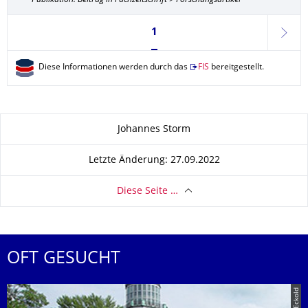
Publikation: Beitrag in Fachzeitschrift > Forschungsartikel
Seite 1, aktuell ausgewählt
1
weite
Diese Informationen werden durch das
FIS
bereitgestellt.
Zu dieser Seite
Johannes Storm
Letzte Änderung: 27.09.2022
Diese Seite …
OFT GESUCHT