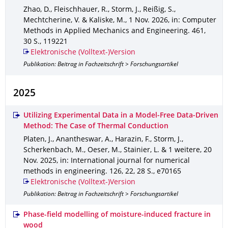
Zhao, D., Fleischhauer, R., Storm, J., Reißig, S.,
Mechtcherine, V. & Kaliske, M.
,
1 Nov. 2026
,
in: Computer
Methods in Applied Mechanics and Engineering
.
461
,
30 S.
,
119221
Elektronische (Volltext-)Version
Publikation: Beitrag in Fachzeitschrift > Forschungsartikel
2025
Utilizing Experimental Data in a Model‐Free Data‐Driven
Method: The Case of Thermal Conduction
Platen, J., Anantheswar, A., Harazin, F., Storm, J.,
Scherkenbach, M., Oeser, M., Stainier, L. & 1 weitere
,
20
Nov. 2025
,
in: International journal for numerical
methods in engineering
.
126
,
22
,
28 S.
,
e70165
Elektronische (Volltext-)Version
Publikation: Beitrag in Fachzeitschrift > Forschungsartikel
Phase-field modelling of moisture-induced fracture in
wood