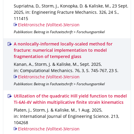
Supriatna, D., Storm, J., Konopka, D. & Kaliske, M.
,
23 Sept.
2025
,
in: Engineering Fracture Mechanics
.
326
,
24 S.
,
111415
Elektronische (Volltext-)Version
Publikation: Beitrag in Fachzeitschrift > Forschungsartikel
A nonlocally-informed locally-scaled method for
fracture: numerical implementation to model
fragmentation of tempered glass
Kanan, A., Storm, J. & Kaliske, M.
,
Sept. 2025
,
in: Computational Mechanics
.
76
,
3
,
S. 745-767
,
23 S.
Elektronische (Volltext-)Version
Publikation: Beitrag in Fachzeitschrift > Forschungsartikel
Utilization of the quadratic Hill yield function to model
Ti-6Al-4V within multiplicative finite strain kinematics
Platen, J., Storm, J. & Kaliske, M.
,
1 Aug. 2025
,
in: International Journal of Engineering Science
.
213
,
104268
Elektronische (Volltext-)Version