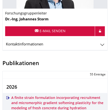
Forschungsgruppenleiter
Name
Dr.-Ing.
Johannes
Storm
E-MAIL SENDEN
Kontaktinformationen
Publikationen
55 Einträge
2026
A finite strain formulation incorporating recruitment
and micromorphic gradient softening plasticity for the
modeling of fresh concrete during hydration