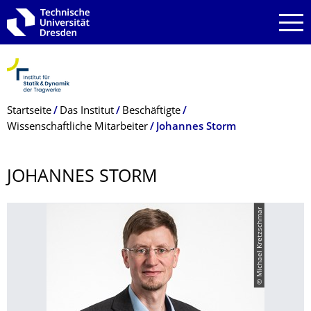
Zur Hauptnavigation springen
Zur Suche springen
Zum Inhalt springen
Breadcrumb-Menü
Startseite
Das Institut
Beschäftigte
Wissenschaftliche Mitarbeiter
Johannes Storm
JOHANNES STORM
© Michael Kretzschmar