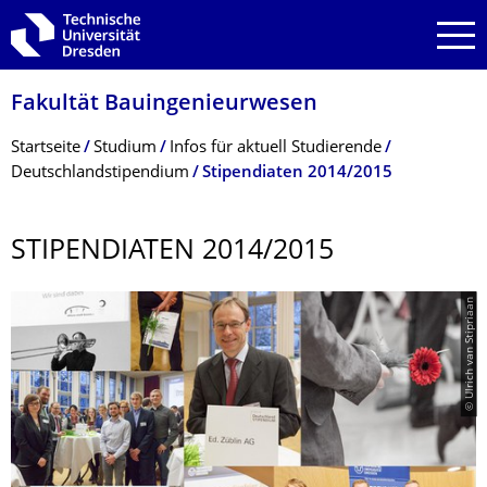
Zur Hauptnavigation springen
Zur Suche springen
Zum Inhalt springen
Fakultät Bauingenieurwesen
Breadcrumb-Menü
Startseite
Studium
Infos für aktuell Studierende
Deutschlandstipendium
Stipendiaten 2014/2015
STIPENDIATEN 2014/2015
© Ulrich van Stipriaan