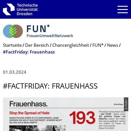
Zur Hauptnavigation springen
Zur Suche springen
Zum Inhalt springen
Breadcrumb-Menü
Startseite
Der Bereich
Chancengleichheit
FUN*
News
#FactFriday: Frauenhass
01.03.2024
#FACTFRIDAY: FRAUENHASS
© FUN*