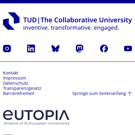
Instagram
LinkedIn
Bluesky
Mastodon
Facebook
Yout
Kontakt
Impressum
Datenschutz
Transparenzgesetz
Springe zum Seitenanfang
Barrierefreiheit