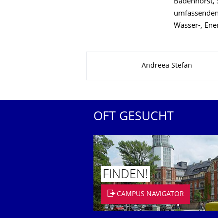
Badenhorst, 
umfassenden
Wasser-, Ene
Zu dieser Seite
Andreea Stefan
OFT GESUCHT
FINDEN!
CAMPUS NAVIGATOR