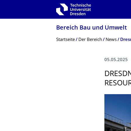
Zur Hauptnavigation springen
Zur Suche springen
Zum Inhalt springen
Bereich Bau und Umwelt
Breadcrumb-Menü
Startseite
Der Bereich
News
05.05.2025
DRESDN
RESOUR