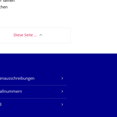
r seinen
chen
Diese Seite …
lenausschreibungen
fallnummern
B