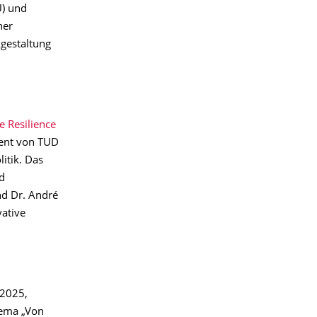
U) und
her
kgestaltung
 Resilience
ment von TUD
itik. Das
d
nd Dr. André
vative
 2025,
hema „Von