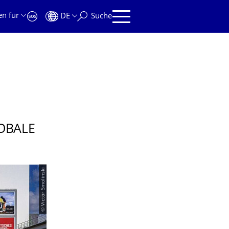
en für
DE
Suche
OBALE
© Victor Smolinski