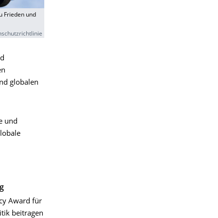
u Frieden und
schutzrichtlinie
nd
en
nd globalen
se und
lobale
g
cy Award für
tik beitragen