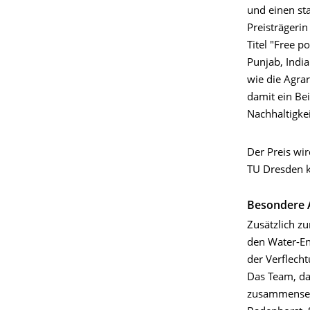
und einen st
Preisträgerin
Titel "Free p
Punjab, India
wie die Agra
damit ein Bei
Nachhaltigke
Der Preis w
TU Dresden k
Besondere 
Zusätzlich z
den Water-En
der Verflech
Das Team, das
zusammensetz