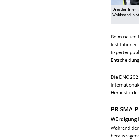
Dresden Intern
Wohlstand in Af
Beim neuen D
Institutionen
Expertenpubl
Entscheidung
Die DNC 2025
internationa
Herausforder
PRISMA-Pr
Würdigung h
Während der 
herausragend