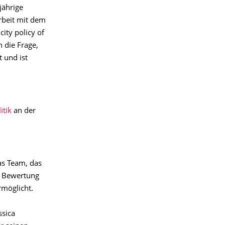
jährige
Arbeit mit dem
city policy of
n die Frage,
 und ist
itik
an der
as Team, das
r Bewertung
rmöglicht.
ssica