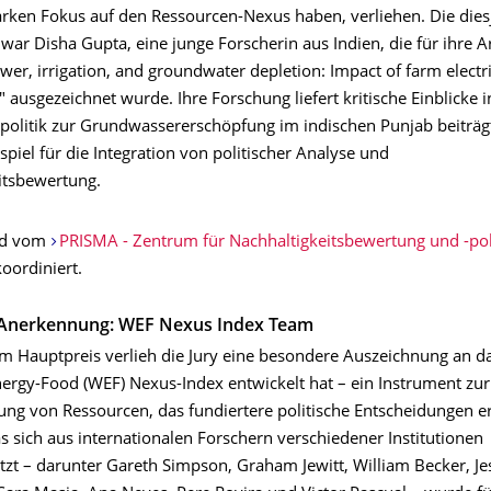
arken Fokus auf den Ressourcen-Nexus haben, verliehen. Die dies
 war Disha Gupta, eine junge Forscherin aus Indien, die für ihre 
ower, irrigation, and groundwater depletion: Impact of farm electri
" ausgezeichnet wurde. Ihre Forschung liefert kritische Einblicke i
rpolitik zur Grundwassererschöpfung im indischen Punjab beiträgt
spiel für die Integration von politischer Analyse und
itsbewertung.
ird vom
PRISMA - Zentrum für Nachhaltigkeitsbewertung und -pol
oordiniert.
Anerkennung: WEF Nexus Index Team
um Hauptpreis verlieh die Jury eine besondere Auszeichnung an d
ergy-Food (WEF) Nexus-Index entwickelt hat – ein Instrument zu
tung von Ressourcen, das fundiertere politische Entscheidungen e
 sich aus internationalen Forschern verschiedener Institutionen
t – darunter Gareth Simpson, Graham Jewitt, William Becker, Je