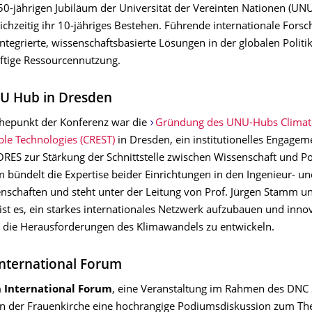
50-jährigen Jubiläum der Universität der Vereinten Nationen (UN
ichzeitig ihr 10-jähriges Bestehen. Führende internationale Forsc
integrierte, wissenschaftsbasierte Lösungen in der globalen Politi
nftige Ressourcennutzung.
U Hub in Dresden
öhepunkt der Konferenz war die
Gründung des UNU-Hubs Climate
ble Technologies (CREST)
in Dresden, ein institutionelles Engage
ES zur Stärkung der Schnittstelle zwischen Wissenschaft und Pol
 bündelt die Expertise beider Einrichtungen in den Ingenieur- un
schaften und steht unter der Leitung von Prof. Jürgen Stamm u
 ist es, ein starkes internationales Netzwerk aufzubauen und inno
 die Herausforderungen des Klimawandels zu entwickeln.
nternational Forum
 International Forum
, eine Veranstaltung im Rahmen des DNC
 in der Frauenkirche eine hochrangige Podiumsdiskussion zum T