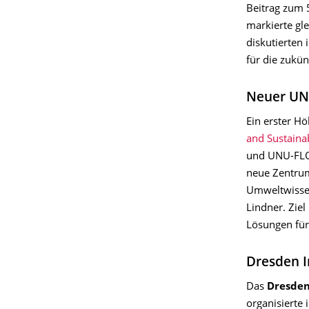
Beitrag zum 
markierte gle
diskutierten 
für die zukü
Neuer UN
Ein erster H
and Sustaina
und UNU-FLOR
neue Zentrum
Umweltwissen
Lindner. Ziel
Lösungen für
Dresden I
Das
Dresden
organisierte