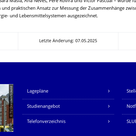
Sara Masia, Ana Neves, Pere Rovira und Victor Pascual – wurde fü
 und praktischen Ansatz zur Messung der Zusammenhänge zwis
rgie- und Lebensmittelsystemen ausgezeichnet.
Letzte Änderung: 07.05.2025
Unsere Dienste
© TU Dresden/Eckold
Lagepläne
Stel
Studienangebot
Not
Telefonverzeichnis
SLU