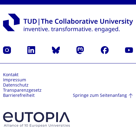
Instagram
LinkedIn
Bluesky
Mastodon
Facebook
Yout
Kontakt
Impressum
Datenschutz
Transparenzgesetz
Springe zum Seitenanfang
Barrierefreiheit