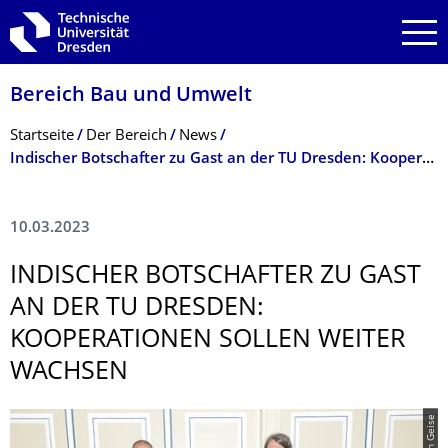
Zur Hauptnavigation springen
Zur Suche springen
Zum Inhalt springen
Bereich Bau und Umwelt
Breadcrumb-Menü
Startseite
Der Bereich
News
Indischer Botschafter zu Gast an der TU Dresden: Kooperationen sollen weiter wachsen
10.03.2023
INDISCHER BOTSCHAFTER ZU GAST
AN DER TU DRESDEN:
KOOPERATIONEN SOLLEN WEITER
WACHSEN
© Sven Geise