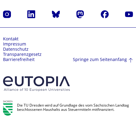
Instagram
LinkedIn
Bluesky
Mastodon
Facebook
Yout
Kontakt
Impressum
Datenschutz
Transparenzgesetz
Springe zum Seitenanfang
Barrierefreiheit
Die TU Dresden wird auf Grundlage des vom Sächsischen Landtag
beschlossenen Haushalts aus Steuermitteln mitfinanziert.