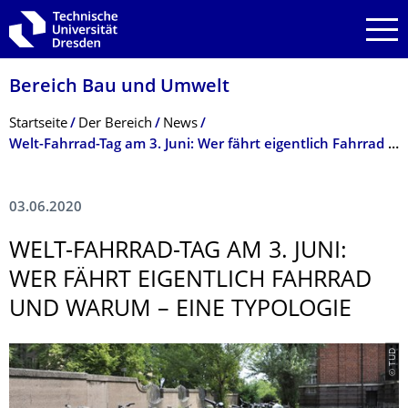
Zur Hauptnavigation springen
Zur Suche springen
Zum Inhalt springen
Bereich Bau und Umwelt
Breadcrumb-Menü
Startseite
Der Bereich
News
Welt-Fahrrad-Tag am 3. Juni: Wer fährt eigentlich Fahrrad und warum – eine Typologie
03.06.2020
WELT-FAHRRAD-TAG AM 3. JUNI:
WER FÄHRT EIGENTLICH FAHRRAD
UND WARUM – EINE TYPOLOGIE
© TUD