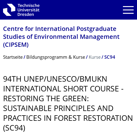
Zur Hauptnavigation springen
Zur Suche springen
Zum Inhalt springen
Centre for International Postgraduate
Studies of Environmental Management
(CIPSEM)
Breadcrumb-Menü
Startseite
Bildungsprogramm & Kurse
Kurse
SC94
94TH UNEP/UNESCO/BMUKN
INTERNATIONAL SHORT COURSE -
RESTORING THE GREEN:
SUSTAINABLE PRINCIPLES AND
PRACTICES IN FOREST RESTORATION
(SC94)