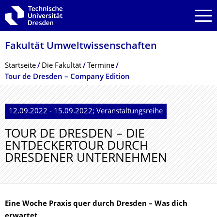
Zur Hauptnavigation springen
Zur Suche springen
Zum Inhalt springen
Fakultät Umweltwissenschaf­ten
Breadcrumb-Menü
Startseite
Die Fakultät
Termine
Tour de Dresden – Company Edition
12.09.2022 - 15.09.2022; Veranstaltungsreihe
TOUR DE DRESDEN – DIE
ENTDECKERTOUR DURCH
DRESDENER UNTERNEHMEN
Eine Woche Praxis quer durch Dresden – Was dich
erwartet