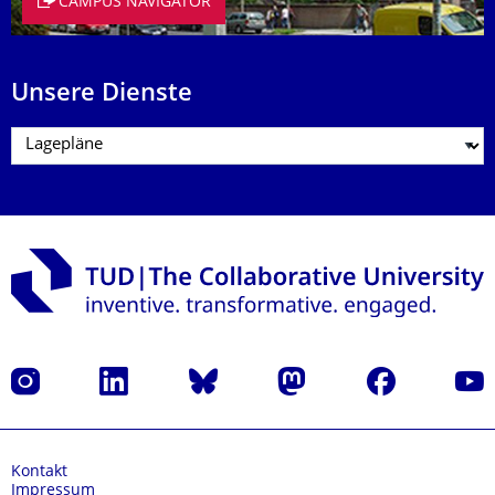
CAMPUS NAVIGATOR
Unsere Dienste
Instagram
LinkedIn
Bluesky
Mastodon
Facebook
Yout
Kontakt
Impressum