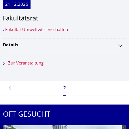
21.12.2026
Fakultätsrat
Fakultät Umweltwissenschaften
Details
Zur Veranstaltung
Seite 2, aktuell ausgewählt
2
zurück
OFT GESUCHT