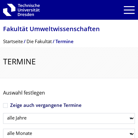
Zur Hauptnavigation springen
Zur Suche springen
Zum Inhalt springen
Fakultät Umweltwissenschaf­ten
Breadcrumb-Menü
Startseite
Die Fakultät
Termine
TERMINE
Auswahl festlegen
Zeige auch vergangene Termine
Jahr wählen
Monat wählen