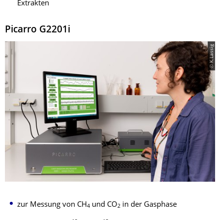
Extrakten
Picarro G2201i
© K.Lassig
zur Messung von CH
und CO
in der Gasphase
4
2