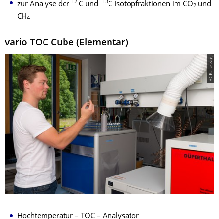
12
13
zur Analyse der
C und
C Isotopfraktionen im CO
und
2
CH
4
vario TOC Cube (Elementar)
© K.Lassig
Hochtemperatur – TOC – Analysator