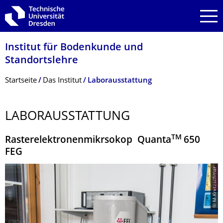
Zur Hauptnavigation springen
Zur Suche springen
Zum Inhalt springen
Institut für Bodenkunde und
Standortslehre
Breadcrumb-Menü
Startseite
Das Institut
Laborausstattung
LABORAUSSTAT­TUNG
TM
Rasterelektronenmikrsokop Quanta
650
FEG
© M.Kretzschmar