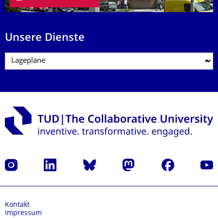
Unsere Dienste
Instagram
LinkedIn
Bluesky
Mastodon
Facebook
Yout
Kontakt
Impressum