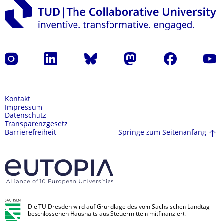
Instagram
LinkedIn
Bluesky
Mastodon
Facebook
Yout
Kontakt
Impressum
Datenschutz
Transparenzgesetz
Springe zum Seitenanfang
Barrierefreiheit
Die TU Dresden wird auf Grundlage des vom Sächsischen Landtag
beschlossenen Haushalts aus Steuermitteln mitfinanziert.