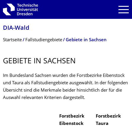
Zur Hauptnavigation springen
Zur Suche springen
Zum Inhalt springen
DIA-Wald
Breadcrumb-Menü
Startseite
Fallstudiengebiete
Gebiete in Sachsen
GEBIETE IN SACHSEN
Im Bundesland Sachsen wurden die Forstbezirke Eibenstock
und Taura als Fallstudiengebiete ausgewählt. In der folgenden
Übersicht sind die Merkmale beider hinsichtlich der für die
Auswahl relevanten Kriterien dargestellt.
Forstbezirk
Forstbezirk
Eibenstock
Taura