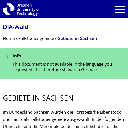
Skip to main navigation
Skip to search
Skip to content
DIA-Wald
Breadcrumb Menu
Home
Fallstudiengebiete
Gebiete in Sachsen
Status Message
Info
This document is not available in the language you
requested. It is therefore shown in German.
GEBIETE IN SACHSEN
Im Bundesland Sachsen wurden die Forstbezirke Eibenstock
und Taura als Fallstudiengebiete ausgewählt. In der folgenden
Übersicht sind die Merkmale beider hinsichtlich der für die