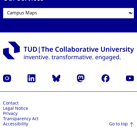
Instagram
LinkedIn
Bluesky
Mastodon
Facebook
YouT
Contact
Legal Notice
Privacy
Transparency Act
Go to top
Accessibility