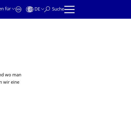
en für
DE
Suche
 und wo man
n wir eine