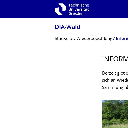
Zur Hauptnavigation springen
Zur Suche springen
Zum Inhalt springen
DIA-Wald
Breadcrumb-Menü
Startseite
Wiederbewaldung
Infor
INFORM
Derzeit gibt
sich an Wied
Sammlung üb