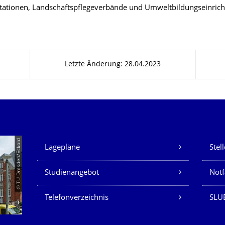
tationen, Landschaftspflegeverbände und Umweltbildungseinric
Letzte Änderung: 28.04.2023
Unsere Dienste
© TU Dresden/Eckold
Lagepläne
Stel
Studienangebot
Not
Telefonverzeichnis
SLU