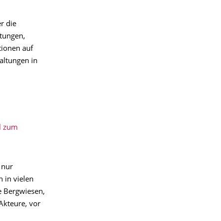
r die
ltungen,
tionen auf
altungen in
l zum
 nur
 in vielen
e Bergwiesen,
Akteure, vor