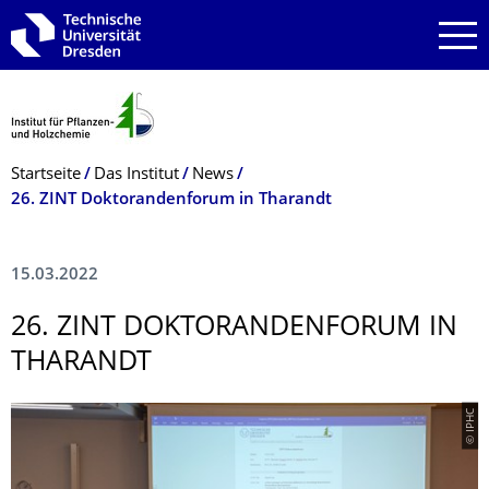
Zur Hauptnavigation springen
Zur Suche springen
Zum Inhalt springen
Breadcrumb-Menü
Startseite
Das Institut
News
26. ZINT Doktorandenforum in Tharandt
15.03.2022
26. ZINT DOKTORANDENFO­RUM IN
THARANDT
© IPHC