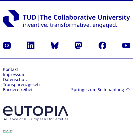
Instagram
LinkedIn
Bluesky
Mastodon
Facebook
Yout
Kontakt
Impressum
Datenschutz
Transparenzgesetz
Springe zum Seitenanfang
Barrierefreiheit