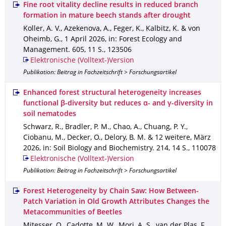
Fine root vitality decline results in reduced branch
formation in mature beech stands after drought
Koller, A. V., Azekenova, A., Feger, K., Kalbitz, K. & von
Oheimb, G.
,
1 April 2026
,
in: Forest Ecology and
Management
.
605
,
11 S.
,
123506
Elektronische (Volltext-)Version
Publikation: Beitrag in Fachzeitschrift > Forschungsartikel
Enhanced forest structural heterogeneity increases
functional β-diversity but reduces α- and γ-diversity in
soil nematodes
Schwarz, R., Bradler, P. M., Chao, A., Chuang, P. Y.,
Ciobanu, M., Decker, O., Delory, B. M. & 12 weitere
,
März
2026
,
in: Soil Biology and Biochemistry
.
214
,
14 S.
,
110078
Elektronische (Volltext-)Version
Publikation: Beitrag in Fachzeitschrift > Forschungsartikel
Forest Heterogeneity by Chain Saw: How Between-
Patch Variation in Old Growth Attributes Changes the
Metacommunities of Beetles
Mitesser, O., Cadotte, M. W., Mori, A. S., van der Plas, F.,