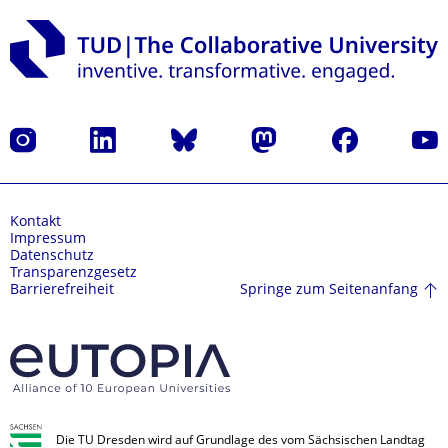
Instagram
LinkedIn
Bluesky
Mastodon
Facebook
Yout
Kontakt
Impressum
Datenschutz
Transparenzgesetz
Springe zum Seitenanfang
Barrierefreiheit
Die TU Dresden wird auf Grundlage des vom Sächsischen Landtag