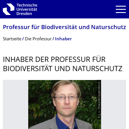
Zur Hauptnavigation springen
Zur Suche springen
Zum Inhalt springen
Professur für Biodiversität und Naturschutz
Breadcrumb-Menü
Startseite
Die Professur
Inhaber
INHABER DER PROFESSUR FÜR
BIODIVERSITÄT UND NATURSCHUTZ
© J. v. Oheimb-Uppendieck