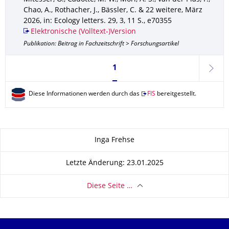
Chao, A., Rothacher, J., Bässler, C. & 22 weitere
,
März
2026
,
in: Ecology letters
.
29
,
3
,
11 S.
,
e70355
Elektronische (Volltext-)Version
Publikation: Beitrag in Fachzeitschrift > Forschungsartikel
Seite 1, aktuell ausgewählt
1
weite
Diese Informationen werden durch das
FIS
bereitgestellt.
Zu dieser Seite
Inga Frehse
Letzte Änderung: 23.01.2025
Diese Seite …