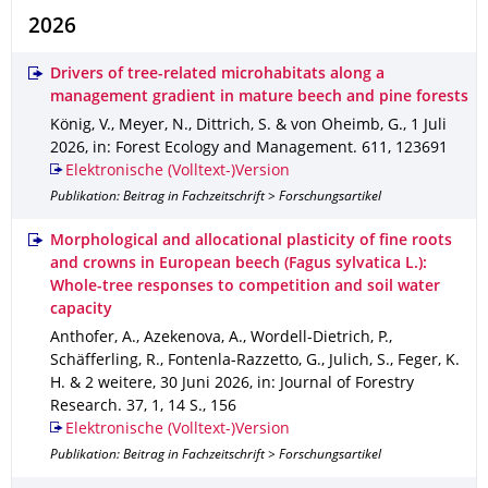
2026
Drivers of tree-related microhabitats along a
management gradient in mature beech and pine forests
König, V., Meyer, N., Dittrich, S. & von Oheimb, G.
,
1 Juli
2026
,
in: Forest Ecology and Management
.
611
,
123691
Elektronische (Volltext-)Version
Publikation: Beitrag in Fachzeitschrift > Forschungsartikel
Morphological and allocational plasticity of fine roots
and crowns in European beech (Fagus sylvatica L.):
Whole-tree responses to competition and soil water
capacity
Anthofer, A., Azekenova, A., Wordell-Dietrich, P.,
Schäfferling, R., Fontenla-Razzetto, G., Julich, S., Feger, K.
H. & 2 weitere
,
30 Juni 2026
,
in: Journal of Forestry
Research
.
37
,
1
,
14 S.
,
156
Elektronische (Volltext-)Version
Publikation: Beitrag in Fachzeitschrift > Forschungsartikel