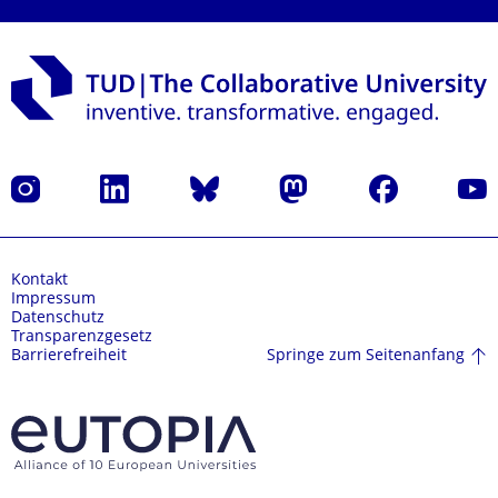
Instagram
LinkedIn
Bluesky
Mastodon
Facebook
Yout
Kontakt
Impressum
Datenschutz
Transparenzgesetz
Springe zum Seitenanfang
Barrierefreiheit