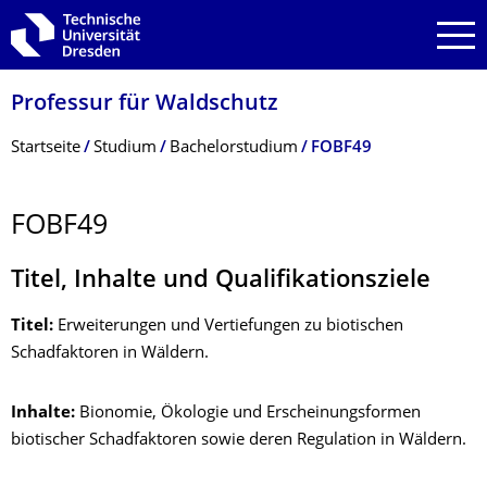
Zur Hauptnavigation springen
Zur Suche springen
Zum Inhalt springen
Professur für Waldschutz
Breadcrumb-Menü
Startseite
Studium
Bachelorstudium
FOBF49
FOBF49
Titel, Inhalte und Qualifikationsziele
Titel:
Erweiterungen und Vertiefungen zu biotischen
Schadfaktoren in Wäldern.
Inhalte:
Bionomie, Ökologie und Erscheinungsformen
biotischer Schadfaktoren sowie deren Regulation in Wäldern.