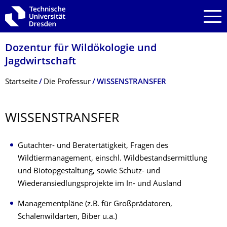
Zur Hauptnavigation springen
Zur Suche springen
Zum Inhalt springen
Dozentur für Wildökologie und
Jagdwirtschaft
Breadcrumb-Menü
Startseite
Die Professur
WISSENSTRANSFER
WISSENSTRANSFER
Gutachter- und Beratertätigkeit, Fragen des
Wildtiermanagement, einschl. Wildbestandsermittlung
und Biotopgestaltung, sowie Schutz- und
Wiederansiedlungsprojekte im In- und Ausland
Managementpläne (z.B. für Großprädatoren,
Schalenwildarten, Biber u.a.)