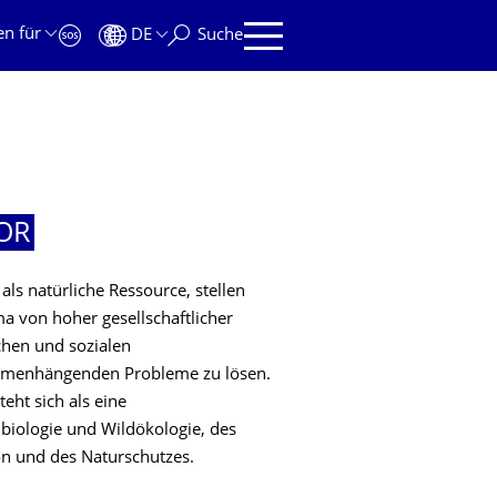
en für
DE
Suche
OR
als natürliche Ressource, stellen
a von hoher gesellschaftlicher
chen und sozialen
mmenhängenden Probleme zu lösen.
eht sich als eine
dbiologie und Wildökologie, des
 und des Naturschutzes.