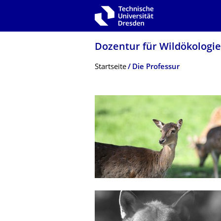
Zur Hauptnavigation springen
Zur Suche springen
Zum Inhalt springen
Dozentur für Wildökologie
Breadcrumb-Menü
Startseite
Die Professur