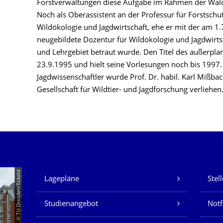
Forstverwaltungen diese Aufgabe im Rahmen der W
Noch als Oberassistent an der Professur für Forstschu
Wildökologie und Jagdwirtschaft, ehe er mit der am 1.
neugebildete Dozentur für Wildökologie und Jagdwirtsc
und Lehrgebiet betraut wurde. Den Titel des außerpla
23.9.1995 und hielt seine Vorlesungen noch bis 1997. 
Jagdwissenschaftler wurde Prof. Dr. habil. Karl Mißba
Gesellschaft für Wildtier- und Jagdforschung verliehen
Unsere Dienste
© TU Dresden/Eckold
Lagepläne
Stel
Studienangebot
Not