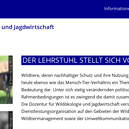
Information
 und Jagdwirtschaft
© Sven Herzog 2013
DER LEHRSTUHL STELLT SICH V
Wildtiere, deren nachhaltiger Schutz und ihre Nutzung 
heute ebenso wie das Mensch-Tier-Verhältnis ein Them
Bedeutung dar. Unter sich stetig verändernden politis
Rahmenbedingungen ist es zwingend die damit zusa
Die Dozentur für Wildökologie und Jagdwirtschaft verst
Dienstleistungsorganisation auf den Gebieten der Wil
© Sven Herzog o.J.
Wildtiermanagement sowie der Umweltkommunikation