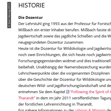
HISTORIE
© Sven Herzog 2013
Die Dozentur
Der Lehrstuhl ging 1993 aus der Professur für Forstsc
Mißbach ein erster Inhaber berufen. Mißbach fasste d
Jagdwirtschaft sowie das jagdliche Schießen und die
neugegründeten Dozentur zusammen.
Heute ist die Dozentur für Wildökologie und Jagdwirts
noch zwei Einrichtungen, die sich heute noch jagdwirt
Forschungsgegenständen widmet und dies traditionell
beibehält. Unabhängig der Namensbezeichung wurden
Lehrschwerpunkte über die vorgenannten Disziplinen h
über die Geschichte der Dozentur für Wildökologie un
deutschen Wild- und Jagdforschungslandschaft und de
entnehmen Sie dem Kapitel
"Following the Spirit of
Tharandt"
in dem im Jahr 2011 veröffentlichten Tagu
der forstlichen Lehreinrichtung in Tharandt.
Für nähere Informationen zu der
Vision & Mission
des