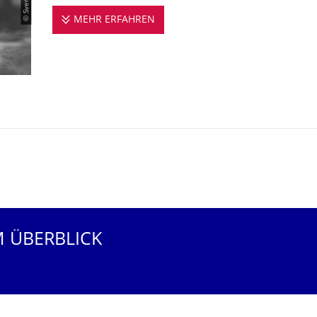
MEHR ERFAHREN
DER LEHRSTUHL STELLT SICH V
M ÜBERBLICK