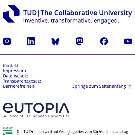
Instagram
LinkedIn
Bluesky
Mastodon
Facebook
Yout
Kontakt
Impressum
Datenschutz
Transparenzgesetz
Springe zum Seitenanfang
Barrierefreiheit
Die TU Dresden wird auf Grundlage des vom Sächsischen Landtag