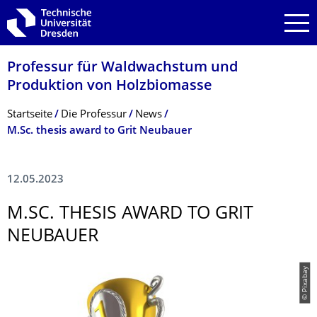
Zur Hauptnavigation springen
Zur Suche springen
Zum Inhalt springen
Professur für Waldwachstum und
Produktion von Holzbiomasse
Breadcrumb-Menü
Startseite
Die Professur
News
M.Sc. thesis award to Grit Neubauer
12.05.2023
M.SC. THESIS AWARD TO GRIT
NEUBAUER
© Pixabay