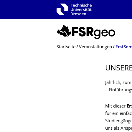
Zur Hauptnavigation springen
Zur Suche springen
Zum Inhalt springen
Breadcrumb-Menü
Startseite
Veranstaltungen
ErstSem
UNSERE
Jährlich, zu
– Einführungs
Mit dieser
Er
für ein einf
Studiengänge
uns als Ansp