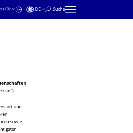
en für
DE
Suche
senschaften
rstis".
enstart und
eren
soren sowie
htigsten