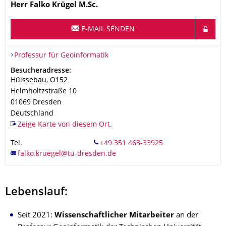
Name
Herr
Falko
Krügel
M.Sc.
E-MAIL SENDEN
Organisationsname
Professur für Geoinformatik
Professur für Geoinformatik
Adresse
Besucheradresse:
Hülssebau, O152
Helmholtzstraße 10
01069
Dresden
Deutschland
Zeige Karte von diesem Ort.
Tel.
Lebenslauf:
Seit 2021:
Wissenschaftlicher Mitarbeiter
an der