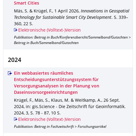
Smart Cities
Mäs, S. & Krügel, F.
,
1 April 2026
,
Innovations in Geospatial
Technology for Sustainable Smart City Development
.
S. 339–
360
,
22 S.
Elektronische (Volltext-)Version
Publikation: Beitrag in Buch/Konferenzbericht/Sammelband/Gutachten >
Beitrag in Buch/Sammelband/Gutachten
2024
Ein webbasiertes räumliches
Entscheidungsunterstützungssystem für
Versorgungsanalysen in der Planung von
Daseinsvorsorgeeinrichtungen
Krügel, F., Mäs, S., Klaus, M. & Weitkamp, A.
,
26 Sept.
2024
,
in: gis.Science - Die Zeitschrift für Geoinformatik
.
2024
,
3
,
S. 78 - 87
,
10 S.
Elektronische (Volltext-)Version
Publikation: Beitrag in Fachzeitschrift > Forschungsartikel