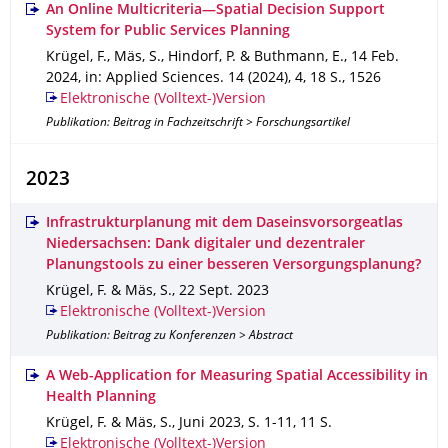
An Online Multicriteria—Spatial Decision Support
System for Public Services Planning
Krügel, F., Mäs, S., Hindorf, P. & Buthmann, E.
,
14 Feb.
2024
,
in: Applied Sciences
.
14 (2024)
,
4
,
18 S.
,
1526
Elektronische (Volltext-)Version
Publikation: Beitrag in Fachzeitschrift > Forschungsartikel
2023
Infrastrukturplanung mit dem Daseinsvorsorgeatlas
Niedersachsen: Dank digitaler und dezentraler
Planungstools zu einer besseren Versorgungsplanung?
Krügel, F. & Mäs, S.
,
22 Sept. 2023
Elektronische (Volltext-)Version
Publikation: Beitrag zu Konferenzen > Abstract
A Web-Application for Measuring Spatial Accessibility in
Health Planning
Krügel, F. & Mäs, S.
,
Juni 2023
,
S. 1-11
,
11 S.
Elektronische (Volltext-)Version