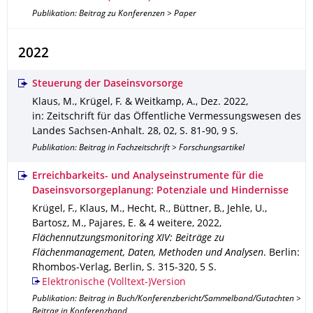
Publikation: Beitrag zu Konferenzen > Paper
2022
Steuerung der Daseinsvorsorge
Klaus, M., Krügel, F. & Weitkamp, A.
,
Dez. 2022
,
in: Zeitschrift für das Öffentliche Vermessungswesen des
Landes Sachsen-Anhalt
.
28
,
02
,
S. 81-90
,
9 S.
Publikation: Beitrag in Fachzeitschrift > Forschungsartikel
Erreichbarkeits- und Analyseinstrumente für die
Daseinsvorsorgeplanung: Potenziale und Hindernisse
Krügel, F., Klaus, M., Hecht, R., Büttner, B., Jehle, U.,
Bartosz, M., Pajares, E. & 4 weitere
,
2022
,
Flächennutzungsmonitoring XIV: Beiträge zu
Flächenmanagement, Daten, Methoden und Analysen
.
Berlin
:
Rhombos-Verlag, Berlin
,
S. 315-320
,
5 S.
Elektronische (Volltext-)Version
Publikation: Beitrag in Buch/Konferenzbericht/Sammelband/Gutachten >
Beitrag in Konferenzband