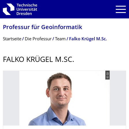
Zur Hauptnavigation springen
Zur Suche springen
Zum Inhalt springen
Professur für Geoinformatik
Breadcrumb-Menü
Startseite
Die Professur
Team
Falko Krügel M.Sc.
FALKO KRÜGEL M.SC.
© GI