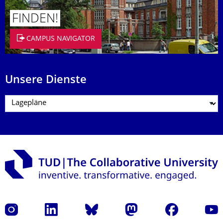
FINDEN!
CAMPUS NAVIGATOR
Unsere Dienste
Instagram
LinkedIn
Bluesky
Mastodon
Facebook
Yout