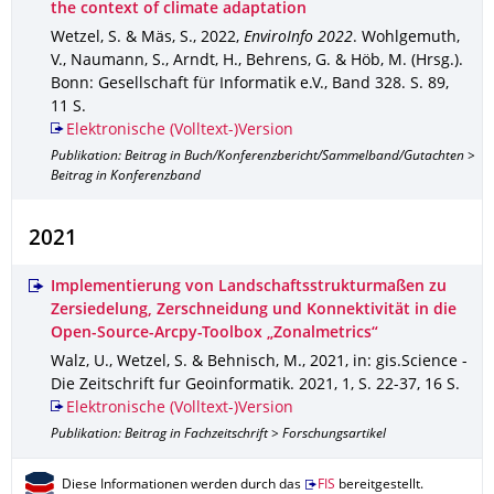
the context of climate adaptation
Wetzel, S. & Mäs, S.
,
2022
,
EnviroInfo 2022
.
Wohlgemuth,
V., Naumann, S., Arndt, H., Behrens, G. & Höb, M. (Hrsg.).
Bonn
: Gesellschaft für Informatik e.V.
,
Band 328
.
S. 89
,
11 S.
Elektronische (Volltext-)Version
Publikation: Beitrag in Buch/Konferenzbericht/Sammelband/Gutachten >
Beitrag in Konferenzband
2021
Implementierung von Landschaftsstrukturmaßen zu
Zersiedelung, Zerschneidung und Konnektivität in die
Open-Source-Arcpy-Toolbox „Zonalmetrics“
Walz, U., Wetzel, S. & Behnisch, M.
,
2021
,
in: gis.Science -
Die Zeitschrift fur Geoinformatik
.
2021
,
1
,
S. 22-37
,
16 S.
Elektronische (Volltext-)Version
Publikation: Beitrag in Fachzeitschrift > Forschungsartikel
Diese Informationen werden durch das
FIS
bereitgestellt.