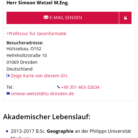
Name
Herr
Simeon
Wetzel
M.Eng.
E-MAIL SENDEN
Organisationsname
Professur für Geoinformatik
Professur für Geoinformatik
Adresse
Besucheradresse:
Hülssebau, O152
Helmholtzstraße 10
01069
Dresden
Deutschland
Zeige Karte von diesem Ort.
Tel.
Akademischer Lebenslauf:
2013-2017 B.Sc.
Geographie
an der Philipps Universität