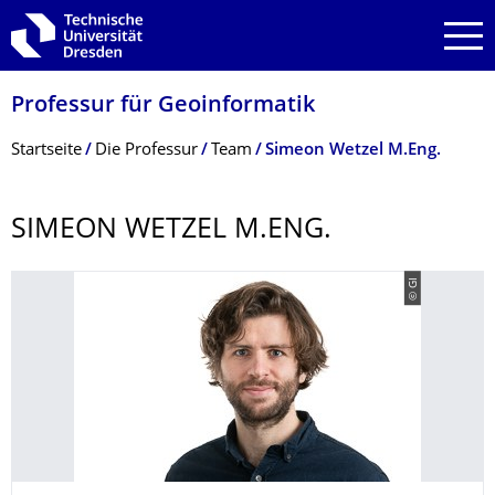
Zur Hauptnavigation springen
Zur Suche springen
Zum Inhalt springen
Professur für Geoinformatik
Breadcrumb-Menü
Startseite
Die Professur
Team
Simeon Wetzel M.Eng.
SIMEON WETZEL M.ENG.
© GI