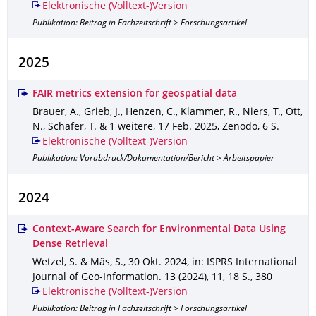
Elektronische (Volltext-)Version
Publikation: Beitrag in Fachzeitschrift > Forschungsartikel
2025
FAIR metrics extension for geospatial data
Brauer, A., Grieb, J., Henzen, C., Klammer, R., Niers, T., Ott,
N., Schäfer, T. & 1 weitere
,
17 Feb. 2025
,
Zenodo
,
6 S.
Elektronische (Volltext-)Version
Publikation: Vorabdruck/Dokumentation/Bericht > Arbeitspapier
2024
Context-Aware Search for Environmental Data Using
Dense Retrieval
Wetzel, S. & Mäs, S.
,
30 Okt. 2024
,
in: ISPRS International
Journal of Geo-Information
.
13 (2024)
,
11
,
18 S.
,
380
Elektronische (Volltext-)Version
Publikation: Beitrag in Fachzeitschrift > Forschungsartikel