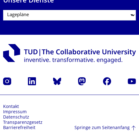
Unsere Dienste
Instagram
LinkedIn
Bluesky
Mastodon
Facebook
Yout
Kontakt
Impressum
Datenschutz
Transparenzgesetz
Springe zum Seitenanfang
Barrierefreiheit