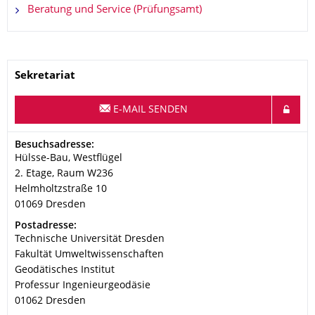
Beratung und Service (Prüfungsamt)
Name
Sekretariat
E-MAIL SENDEN
Adresse
Besuchsadresse:
Hülsse-Bau, Westflügel
2. Etage, Raum W236
Helmholtzstraße 10
01069
Dresden
Adresse
Postadresse:
Technische Universität Dresden
Fakultät Umweltwissenschaften
Geodätisches Institut
Professur Ingenieurgeodäsie
01062
Dresden