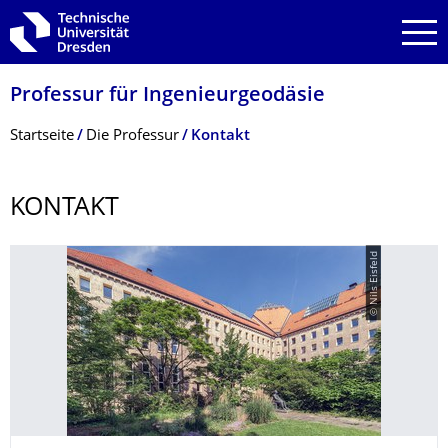
Zur Hauptnavigation springen
Zur Suche springen
Zum Inhalt springen
Professur für Ingenieurgeodäsie
Breadcrumb-Menü
Startseite
Die Professur
Kontakt
KONTAKT
© Nils Eisfeld