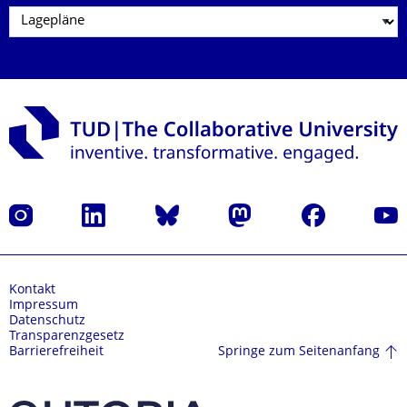
Instagram
LinkedIn
Bluesky
Mastodon
Facebook
Yout
Kontakt
Impressum
Datenschutz
Transparenzgesetz
Springe zum Seitenanfang
Barrierefreiheit