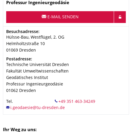
Name
Professur Ingenieurgeodäsie
E-MAIL SENDEN
Adresse
Besuchsadresse:
Hülsse-Bau, Westflügel, 2. OG
Helmholtzstraße 10
01069
Dresden
Adresse
Postadresse:
Technische Universität Dresden
Fakultät Umweltwissenschaften
Geodätisches Institut
Professur Ingenieurgeodäsie
01062
Dresden
Tel.
Ihr Weg zu uns: