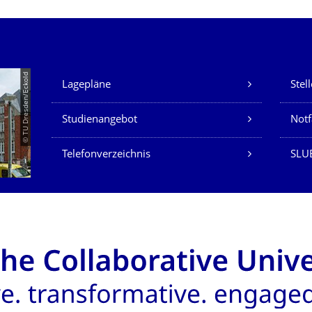
Unsere Dienste
© TU Dresden/Eckold
Lagepläne
Stel
Studienangebot
Not
Telefonverzeichnis
SLU