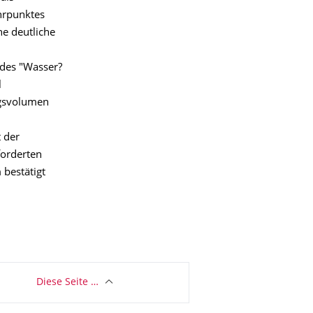
hrpunktes
ne deutliche
 des "Wasser?
l
ngsvolumen
 der
forderten
 bestätigt
Diese Seite …