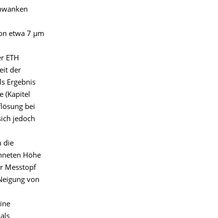
chwanken
von etwa 7 µm
er ETH
it der
s Ergebnis
 (Kapitel
flösung bei
ich jedoch
 die
chneten Höhe
er Messtopf
 Neigung von
ine
als