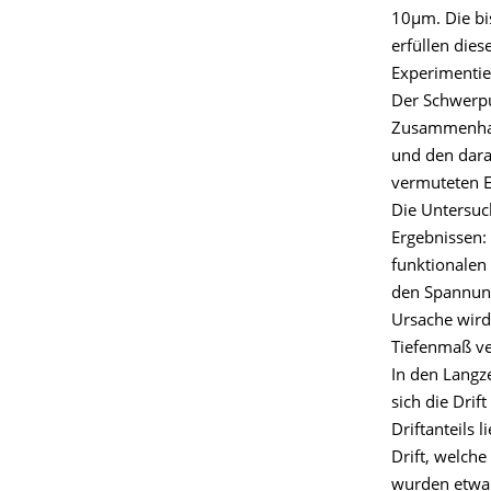
10µm. Die bi
erfüllen die
Experimentie
Der Schwerpu
Zusammenhang
und den dara
vermuteten E
Die Untersuc
Ergebnissen:
funktionalen
den Spannung
Ursache wird
Tiefenmaß ve
In den Langze
sich die Drif
Driftanteils 
Drift, welche
wurden etwa 