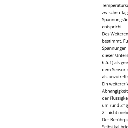
Temperaturs
zwischen Tag
Spannungsänd
entspricht.
Des Weiteren
bestimmt. Fü
Spannungen s
dieser Unter
6.5.1) als g
dem Sensor m
als unzutreff
Ein weiterer
Abhängigkei
der Flüssigk
um rund 2° g
2° nicht mehr
Der Berührpu
Selbstkalibri