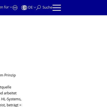
en für
DE
Suche
em Prinzip
tquelle
nd arbeitet
s HL-Systems,
st, beträgt =