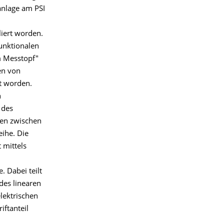
anlage am PSI
liert worden.
unktionalen
m Messtopf"
en von
t worden.
n
 des
nen zwischen
ihe. Die
 mittels
. Dabei teilt
 des linearen
lektrischen
iftanteil