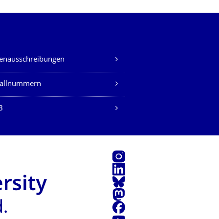
lenausschreibungen
fallnummern
B
Instagram
LinkedIn
Bluesky
Mastodon
Facebook
Youtube