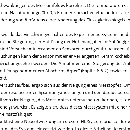
chwankungen des Messumfeldes korreliert. Die Temperaturen s
 und Nacht um ungefähr 0,5 K und verursachen eine periodische
erung von 8 mV, was einer Änderung des Flüssigkeitsspiegels 
 wurde das Einschwingverhalten des Experimentiersystems an d
r eine Steigerung der Auflösung der Höhenangaben in Abhängigke
ind Versuche mit veränderten Sensoren durchgeführt wurden. Al
suchungen kann der Sensor mit einer verlängerten Keramikscheibe
eeignet angesehen werden. Die Annahmen einer Steigerung der Au
it "ausgenommenem Abschirmkörper" (Kapitel 6.5.2) erwiesen s
end.
 Versuchsaufbau ergab sich aus der Neigung eines Messtopfes, Um
t der resultierenden Spannungsmessungen und den daraus bere
eit von der Neigung des Messtopfes untersuchen zu können, ist d
eneigt wurden. Es zeigte sich, dass dieses Messsystem mit einer
 einsatzfähig ist.
nkt ist eine Neuentwicklung am diesem HL?System und soll für e
erung des Systems eingesetzt werden. In dieser Arbeit sollte erstm