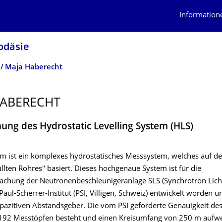
Information
odäsie
Maja Haberecht
HABERECHT
ung des Hydrostatic Levelling System (HLS)
m ist ein komplexes hydrostatisches Messsystem, welches auf d
llten Rohres" basiert. Dieses hochgenaue System ist für die
hung der Neutronenbeschleunigeranlage SLS (Synchrotron Lich
aul-Scherrer-Institut (PSI, Villigen, Schweiz) entwickelt worden u
pazitiven Abstandsgeber. Die vom PSI geforderte Genauigkeit de
192 Messtöpfen besteht und einen Kreisumfang von 250 m aufwei