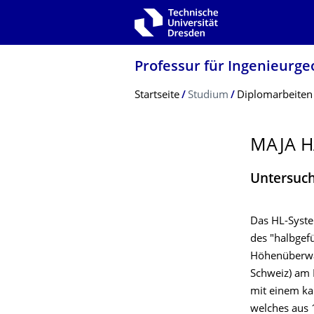
Zur Hauptnavigation springen
Zur Suche springen
Zum Inhalt springen
Professur für Ingenieurge
Breadcrumb-Menü
Startseite
Studium
Diplomarbeiten
MAJA 
Untersuch
Das HL-Syste
des "halbgefü
Höhenüberwac
Schweiz) am P
mit einem ka
welches aus 