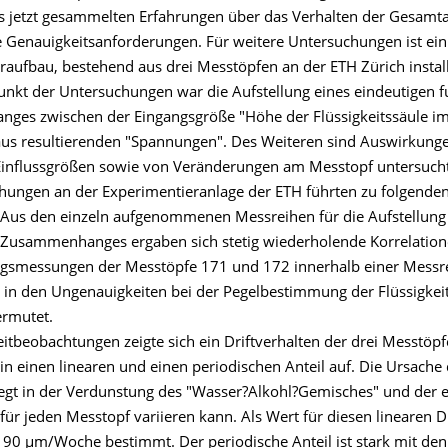
s jetzt gesammelten Erfahrungen über das Verhalten der Gesamt
se Genauigkeitsanforderungen. Für weitere Untersuchungen ist ein
raufbau, bestehend aus drei Messtöpfen an der ETH Zürich instal
nkt der Untersuchungen war die Aufstellung eines eindeutigen f
es zwischen der Eingangsgröße "Höhe der Flüssigkeitssäule i
us resultierenden "Spannungen". Des Weiteren sind Auswirkung
influssgrößen sowie von Veränderungen am Messtopf untersuch
hungen an der Experimentieranlage der ETH führten zu folgende
 Aus den einzeln aufgenommenen Messreihen für die Aufstellung
 Zusammenhanges ergaben sich stetig wiederholende Korrelatio
smessungen der Messtöpfe 171 und 172 innerhalb einer Messre
 in den Ungenauigkeiten bei der Pegelbestimmung der Flüssigkeit
rmutet.
itbeobachtungen zeigte sich ein Driftverhalten der drei Messtöpfe
t in einen linearen und einen periodischen Anteil auf. Die Ursache
liegt in der Verdunstung des "Wasser?Alkohl?Gemisches" und der e
 für jeden Messtopf variieren kann. Als Wert für diesen linearen Dr
90 µm/Woche bestimmt. Der periodische Anteil ist stark mit den