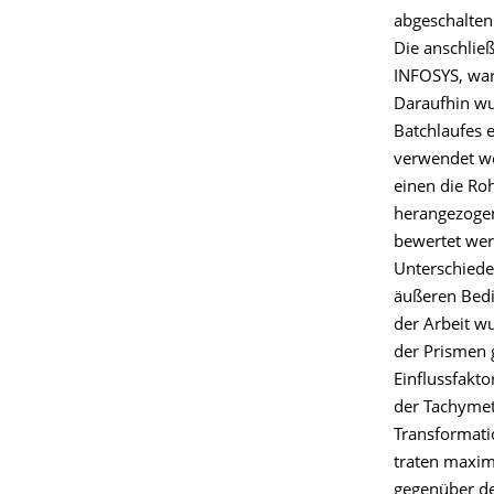
abgeschalten
Die anschli
INFOSYS, war 
Daraufhin wu
Batchlaufes 
verwendet w
einen die R
herangezogen
bewertet werd
Unterschiede
äußeren Bedi
der Arbeit w
der Prismen 
Einflussfakt
der Tachymet
Transformati
traten maxi
gegenüber de