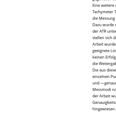
Eine weitere 
Tachymeter T
die Messung 
Dazu wurde d
der ATR unte
stellen sich
Arbeit wurde
geeignete Lö
keinen Erfolg
die Weiterga
Die aus diese
einzelnen Pu
und —genauig
Messmodi noc
der Arbeit w
Genauigkeits
hingewiesen.