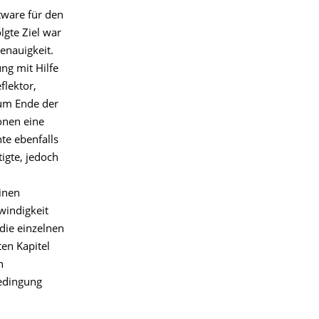
tware für den
gte Ziel war
enauigkeit.
ng mit Hilfe
flektor,
zum Ende der
onen eine
te ebenfalls
tigte, jedoch
inen
windigkeit
die einzelnen
en Kapitel
n
bedingung