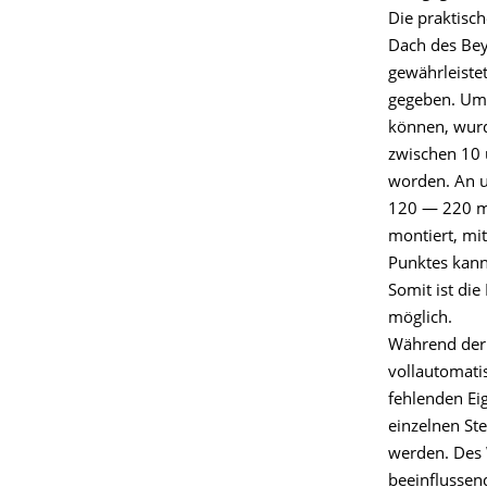
Die praktisc
Dach des Bey
gewährleiste
gegeben. Um 
können, wurde
zwischen 10 
worden. An u
120 — 220 m 
montiert, mi
Punktes kann
Somit ist d
möglich.
Während der 
vollautomati
fehlenden Ei
einzelnen St
werden. Des 
beeinflussen