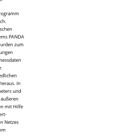
Programm
ch.
ischen
stems PANDA
 wurden zum
gungen
hmessdaten
e
edlichen
heraus. In
meters und
e äußeren
n mit Hilfe
rt-
en Netzes
 mm