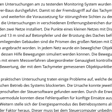
hen Untersuchungen am zu testenden Monitoring-System wurden
er-Baus durchgeführt. Damit ist der Fremdzugriff auf das Tachy
t und weiterhin die Voraussetzung für störungsfreie Sichten zu d
die Untersuchungen in verschiedenen Entfernungsbereichen dur
n zwei Netze installiert. Die Punkte eines kleinen Netzes mit Di
und 13 m sind auf Betonpfeiler und der Brüstung des Daches befe
mliegenden Gebäuden sind die Prismen des großen Netzen mit 
angebracht worden. In jedem Netz wurde ein beweglicher Obje
t dessen Hilfe Bewegungen simuliert werden können. Die Beweg
 mit einem Messverfahren übergeordneter Genauigkeit kontrolli
ie Bewertung, der mit dem Tachymeter gemessenen Objektpunktb
praktischen Untersuchung traten einige Probleme auf, welche d
schen Betrieb des Systems blockierten. Die Ursache konnte jeweil
genschaften der Steuersoftware gefunden werden. Durch die Erwe
euermodule konnten diese Fehlerquellen für künftige Einsätze au
Weitern stelle sich der Energiesparmodus des Betriebssystems al
der Faktor heraus. Dieser muss bei dem Steuercomputer unbedin