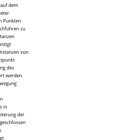
 auf dem
meter
en Punkten
chführen zu
stanzen
stigt
Distanzen von
ktpunkt
ung des
ert werden.
ewegung
en
s in
iterung der
sgeschlossen
s
gt