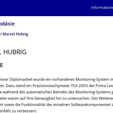
Information
odäsie
Marcel Hubrig
 HUBRIG
ng
eser Diplomarbeit wurde ein vorhandenes Monitoring-System i
stet. Dazu stand ein Präzisionstachymeter TCA 2003 der Firma Lei
ie während des automatischen Betriebs des Monitoring-Systems
ten waren auf ihre Genauigkeit hin zu untersuchen. Des Weiteren
eit sowie die Funktionalität der einzelnen Softwarekomponenten 
nfalls zu verbessern.