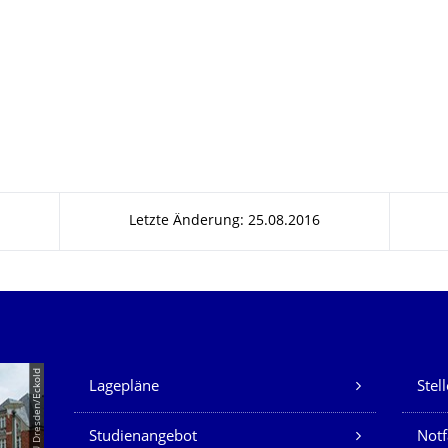
Letzte Änderung: 25.08.2016
Unsere Dienste
© TU Dresden/Eckold
Lagepläne
Stel
Studienangebot
Not