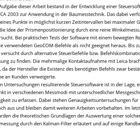
Aufgabe dieser Arbeit bestand in der Entwicklung einer Steuersof
CA 2003 zur Anwendung in der Baumesstechnik. Das dabei verfol
eines Punkte in möglichst kurzen Zeitintervallen bei maximaler G
ie Idee der Prismenpositionierung durch eine reine Winkelmessu
rsucht. Bei praktischen Tests der Software mit einem bewegten Re
 die verwendeten GeoCOM-Befehle als nicht geeignet heraus. Bis 
 versucht durch alternative Steuerbefehle bzw. Befehlskombinati
sung zu finden. Die mehrmalige Kontaktaufnahme mit Leica brach
, da der Hersteller die Existenz des benötigten Befehls zwar bestä
be an Kunden verweigerte.
n Untersuchungen resultierende Steuersoftware ist in der Lage, e
nkt in verschiedenen Messmodi mit unterschiedlicher Messgesch
keit zu erfassen. Dabei stehen Genauigkeitsuntersuchungen für 
h aus und bleiben damit weiteren Arbeiten vorbehalten. Im letzt
urden die theoretischen Grundlagen der Auswertung einer solche
messung durch den Kalman-Filter erläutert und auf einige Rand