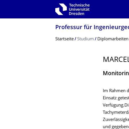
Zur Hauptnavigation springen
Zur Suche springen
Zum Inhalt springen
Professur für Ingenieurge
Breadcrumb-Menü
Startseite
Studium
Diplomarbeiten
MARCEL
Monitori
Im Rahmen di
Einsatz gete
Verfügung.D
Tachymeterda
Zuverlässigk
und gegebene