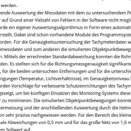
 werden.
eßende Auswertung der Messdaten mit dem zu untersuchendem 
auf Grund einer Vielzahl von Fehlern in der Software nicht mögli
rde ein eigener Auswertungsalgorithmus in Form eines automat
erstellt. Dabei sind schon vorhandene Module des Programmsy
orden. Für die Genauigkeitsuntersuchung der Tachymeterdaten
ohmessdaten und zum anderen die simulierten Objektpunktbewe
. Mittels der errechneten Standardabweichung konnten die Ro
en. Es stellten sich für die Richtungsmessgenauigkeit signifikant
, für die beiden untersuchten Entfernungen und für die unterschi
ngungen (Temperatur, Lichtverhältnisse), im Genauigkeitsniveau 
urden Vorschläge für verbesserte Schutzeinrichtungen des Tachy
gezeigt, um bei künftigen Einsätzen des Montoring-Systems dies
or zu minimieren. Die simulierten Objektpunktbewegungen konnte
ermessung und der anschließenden Auswertung durch die Helme
on sehr präzise nachgewiesen werden. Für den Bereich des klein
male Abweichungen von 0,5 mm und für das große Netz von 1,6
m Sollwert auf.