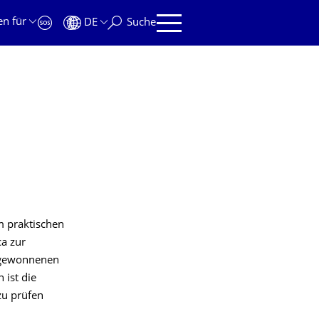
en für
DE
Suche
m praktischen
ca zur
 gewonnenen
 ist die
zu prüfen