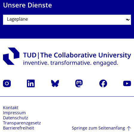
Unsere Dienste
Instagram
LinkedIn
Bluesky
Mastodon
Facebook
Yout
Kontakt
Impressum
Datenschutz
Transparenzgesetz
Springe zum Seitenanfang
Barrierefreiheit