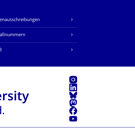
lenausschreibungen
fallnummern
B
Instagram
LinkedIn
Bluesky
Mastodon
Facebook
Youtube