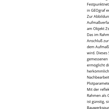
Festpunktnet
in GEOgraf ers
Zur Abbildun
Aufmaßverfah
am Objekt Zsc
Das im Rahme
Anschluß zur
dem Aufmaßsy
wird. Dieses
gemessenen D
ermöglicht d
herkömmliche
Nachbearbeit
Plotparamete
Mit der refle
Rahmen als G
ist günstig,
Bauwerkspunk