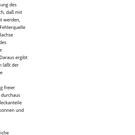
lung des
ch, daß mit
ht werden,
Fehlerquelle
elachse
des
e
Daraus ergibt
 läßt der
ne
g freier
 durchaus
leckanteile
 können und
liche