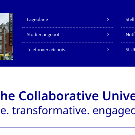
Unsere Dienste
© TU Dresden/Eckold
Lagepläne
Stel
Studienangebot
Not
Telefonverzeichnis
SLU