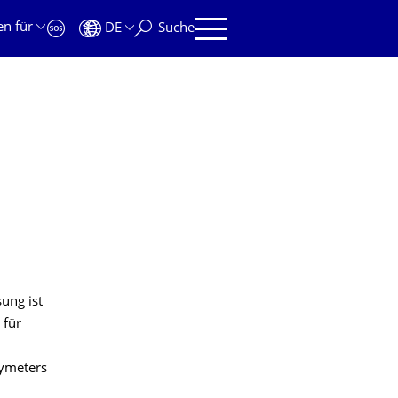
en für
DE
Suche
ung ist
 für
hymeters