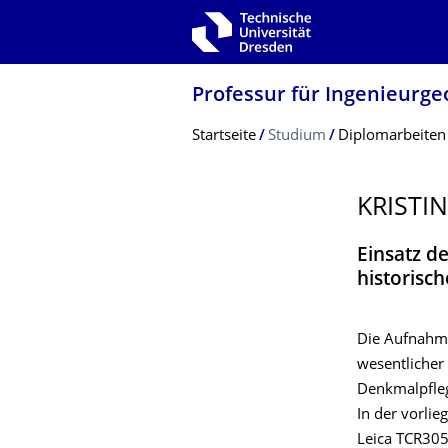
Zur Hauptnavigation springen
Zur Suche springen
Zum Inhalt springen
Professur für Ingenieurge
Breadcrumb-Menü
Startseite
Studium
Diplomarbeiten
KRISTI
Einsatz d
historisc
Die Aufnahm
wesentlicher 
Denkmalpfleg
In der vorli
Leica TCR305