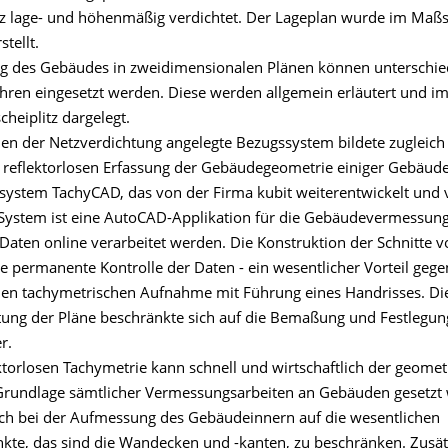
z lage- und höhenmäßig verdichtet. Der Lageplan wurde im Maßs
tellt.
g des Gebäudes in zweidimensionalen Plänen können unterschie
ren eingesetzt werden. Diese werden allgemein erläutert und i
heiplitz dargelegt.
n der Netzverdichtung angelegte Bezugssystem bildete zugleich
 reflektorlosen Erfassung der Gebäudegeometrie einiger Gebäude
stem TachyCAD, das von der Firma kubit weiterentwickelt und 
 System ist eine AutoCAD-Applikation für die Gebäudevermessung,
aten online verarbeitet werden. Die Konstruktion der Schnitte v
ie permanente Kontrolle der Daten - ein wesentlicher Vorteil geg
n tachymetrischen Aufnahme mit Führung eines Handrisses. Di
ung der Pläne beschränkte sich auf die Bemaßung und Festlegun
r.
ktorlosen Tachymetrie kann schnell und wirtschaftlich der geomet
rundlage sämtlicher Vermessungsarbeiten an Gebäuden gesetzt 
 sich bei der Aufmessung des Gebäudeinnern auf die wesentlichen
te, das sind die Wandecken und -kanten, zu beschränken. Zusätz