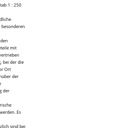
tab 1 : 250
dliche
m besonderen
 den
teile mit
vertrieben
 bei der die
or Ort
enüber der
e
g der
rische
werden. Es
lich sind bei