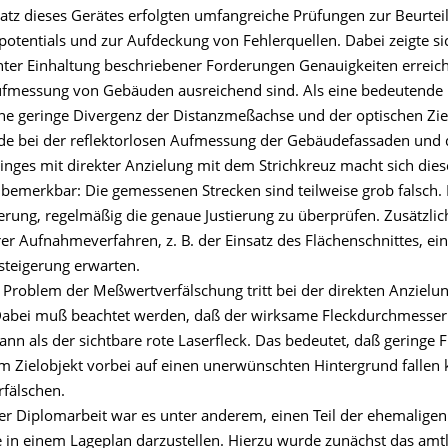
atz dieses Gerätes erfolgten umfangreiche Prüfungen zur Beurtei
potentials und zur Aufdeckung von Fehlerquellen. Dabei zeigte si
ter Einhaltung beschriebener Forderungen Genauigkeiten erreic
Aufmessung von Gebäuden ausreichend sind. Als eine bedeutende 
 eine geringe Divergenz der Distanzmeßachse und der optischen Zi
de bei der reflektorlosen Aufmessung der Gebäudefassaden und 
ges mit direkter Anzielung mit dem Strichkreuz macht sich dies
 bemerkbar: Die gemessenen Strecken sind teilweise grob falsch. 
erung, regelmäßig die genaue Justierung zu überprüfen. Zusätzlich
er Aufnahmeverfahren, z. B. der Einsatz des Flächenschnittes, ei
steigerung erwarten.
 Problem der Meßwertverfälschung tritt bei der direkten Anzielun
Dabei muß beachtet werden, daß der wirksame Fleckdurchmesser
ann als der sichtbare rote Laserfleck. Das bedeutet, daß geringe F
 Zielobjekt vorbei auf einen unerwünschten Hintergrund fallen
rfälschen.
er Diplomarbeit war es unter anderem, einen Teil der ehemaligen
e in einem Lageplan darzustellen. Hierzu wurde zunächst das amt