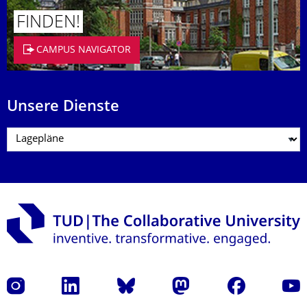
FINDEN!
CAMPUS NAVIGATOR
Unsere Dienste
Instagram
LinkedIn
Bluesky
Mastodon
Facebook
Yout