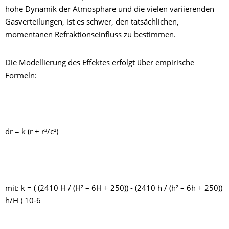
hohe Dynamik der Atmosphäre und die vielen variierenden
Gasverteilungen, ist es schwer, den tatsächlichen,
momentanen Refraktionseinfluss zu bestimmen.
Die Modellierung des Effektes erfolgt über empirische
Formeln:
dr = k (r + r³/c²)
mit: k = ( (2410 H / (H² – 6H + 250)) - (2410 h / (h² – 6h + 250))
h/H ) 10-6