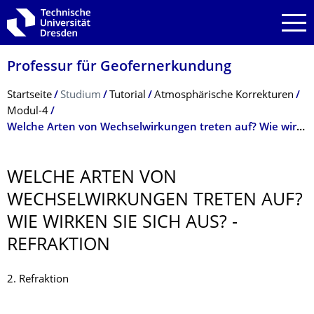
Zur Hauptnavigation springen
Zur Suche springen
Zum Inhalt springen
Professur für Geofernerkundung
Breadcrumb-Menü
Startseite
Studium
Tutorial
Atmosphärische Korrekturen
Modul-4
Welche Arten von Wechselwirkungen treten auf? Wie wirken sie sich aus? - Refraktion
WELCHE ARTEN VON
WECHSELWIRKUN­GEN TRETEN AUF?
WIE WIRKEN SIE SICH AUS? -
REFRAKTION
2. Refraktion