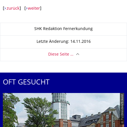
[
zurück
] [
weiter
]
Zu dieser Seite
SHK Redaktion Fernerkundung
Letzte Änderung: 14.11.2016
Diese Seite …
OFT GESUCHT
© TU Dresden/Eckold