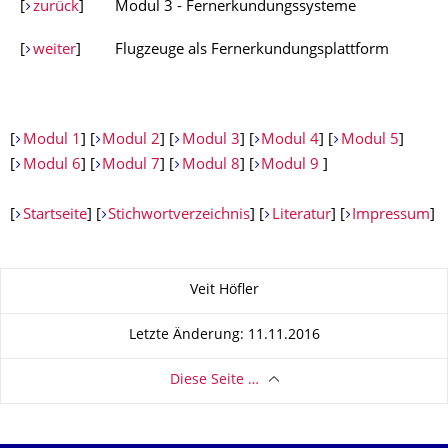
[
zurück
]
Modul 3 - Fernerkundungssysteme
[
weiter
]
Flugzeuge als Fernerkundungsplattform
[
Modul 1
] [
Modul 2
] [
Modul 3
] [
Modul 4
] [
Modul 5
]
[
Modul 6
] [
Modul 7
] [
Modul 8
] [
Modul 9
]
[
Startseite
] [
Stichwortverzeichnis
] [
Literatur
] [
Impressum
]
Zu dieser Seite
Veit Höfler
Letzte Änderung: 11.11.2016
Diese Seite …