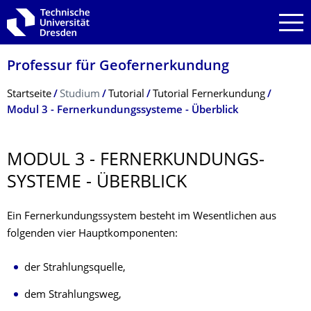
Zur Hauptnavigation springen
Zur Suche springen
Zum Inhalt springen
Professur für Geofernerkundung
Breadcrumb-Menü
Startseite
Studium
Tutorial
Tutorial Fernerkundung
Modul 3 - Fernerkundungssysteme - Überblick
MODUL 3 - FERNERKUNDUNGS­
SYSTEME - ÜBERBLICK
Ein Fernerkundungssystem besteht im Wesentlichen aus
folgenden vier Hauptkomponenten:
der Strahlungsquelle,
dem Strahlungsweg,