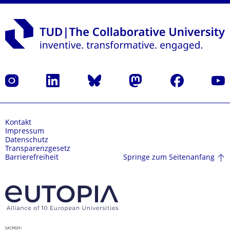
Instagram
LinkedIn
Bluesky
Mastodon
Facebook
Yout
Kontakt
Impressum
Datenschutz
Transparenzgesetz
Springe zum Seitenanfang
Barrierefreiheit