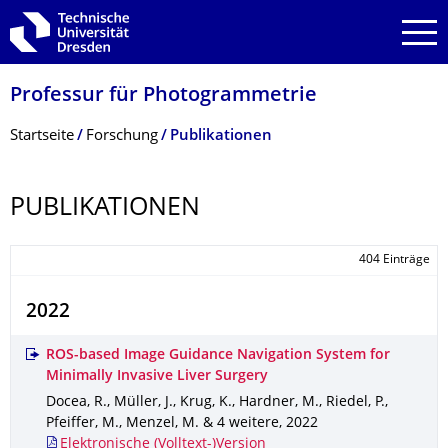
Zur Hauptnavigation springen
Zur Suche springen
Zum Inhalt springen
Professur für Photogrammetrie
Breadcrumb-Menü
Startseite
Forschung
Publikationen
PUBLIKATIONEN
404 Einträge
2022
ROS-based Image Guidance Navigation System for
Minimally Invasive Liver Surgery
Docea, R., Müller, J., Krug, K., Hardner, M., Riedel, P.,
Pfeiffer, M., Menzel, M. & 4 weitere
,
2022
Elektronische (Volltext-)Version