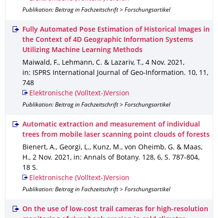
Publikation: Beitrag in Fachzeitschrift > Forschungsartikel
Fully Automated Pose Estimation of Historical Images in
the Context of 4D Geographic Information Systems
Utilizing Machine Learning Methods
Maiwald, F., Lehmann, C. & Lazariv, T.
,
4 Nov. 2021
,
in: ISPRS International Journal of Geo-Information
.
10
,
11
,
748
Elektronische (Volltext-)Version
Publikation: Beitrag in Fachzeitschrift > Forschungsartikel
Automatic extraction and measurement of individual
trees from mobile laser scanning point clouds of forests
Bienert, A., Georgi, L., Kunz, M., von Oheimb, G. & Maas,
H.
,
2 Nov. 2021
,
in: Annals of Botany
.
128
,
6
,
S. 787-804
,
18 S.
Elektronische (Volltext-)Version
Publikation: Beitrag in Fachzeitschrift > Forschungsartikel
On the use of low-cost trail cameras for high-resolution