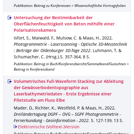
Publikation: Beitrag zu Konferenzen > Wissenschaftliche Vortragsfolien
Untersuchung der Bestimmbarkeit der
Oberflächenfeuchtigkeit von Beton mithilfe einer
Polarisationskamera
Isfort, S., Maiwald, F., Mulsow, C. & Maas, H.
,
2022
,
Photogrammetrie - Laserscanning - Optische 3D-Messtechnik
: Beiträge der Oldenburger 3D-Tage 2022
.
Luhmann, T. &
Schumacher, C. (Hrsg.).
S. 357-364
,
8 S.
Publikation: Beitrag in Buch/Konferenzbericht/Sammelband/Gutachten >
Beitrag in Konferenzband
Volumetrisches Full-Waveform Stacking zur Ableitung
der Gewässerbodentopographie aus
Laserbathymetriedaten - Erste Ergebnisse einer
Pilotstudie am Fluss Elbe
Mader, D., Richter, K., Westfeld, P. & Maas, H.
,
2022
,
Dreiländertagung DGPF – OVG – SGPF Photogrammetrie -
Fernerkundung - Geoinformation - 2022
.
S. 127-139
,
13 S.
Elektronische (Volltext-)Version