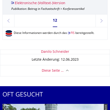
Elektronische (Volltext-)Version
Publikation: Beitrag in Fachzeitschrift > Konferenzartikel
Seite 12, aktuell ausgewählt
12
zurück
weite
Diese Informationen werden durch das
FIS
bereitgestellt.
Zu dieser Seite
Danilo Schneider
Letzte Änderung: 12.06.2023
Diese Seite …
OFT GESUCHT