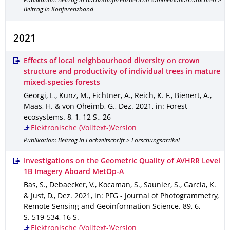
Publikation: Beitrag in Buch/Konferenzbericht/Sammelband/Gutachten >
Beitrag in Konferenzband
2021
Effects of local neighbourhood diversity on crown
structure and productivity of individual trees in mature
mixed-species forests
Georgi, L., Kunz, M., Fichtner, A., Reich, K. F., Bienert, A.,
Maas, H. & von Oheimb, G.
,
Dez. 2021
,
in: Forest
ecosystems
.
8
,
1
,
12 S.
,
26
Elektronische (Volltext-)Version
Publikation: Beitrag in Fachzeitschrift > Forschungsartikel
Investigations on the Geometric Quality of AVHRR Level
1B Imagery Aboard MetOp-A
Bas, S., Debaecker, V., Kocaman, S., Saunier, S., Garcia, K.
& Just, D.
,
Dez. 2021
,
in: PFG - Journal of Photogrammetry,
Remote Sensing and Geoinformation Science
.
89
,
6
,
S. 519-534
,
16 S.
Elektronische (Volltext-)Version