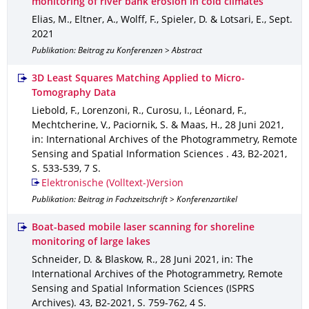
monitoring of river bank erosion in cold climates
Elias, M., Eltner, A., Wolff, F., Spieler, D. & Lotsari, E.
,
Sept.
2021
Publikation: Beitrag zu Konferenzen > Abstract
3D Least Squares Matching Applied to Micro-
Tomography Data
Liebold, F., Lorenzoni, R., Curosu, I., Léonard, F.,
Mechtcherine, V., Paciornik, S. & Maas, H.
,
28 Juni 2021
,
in: International Archives of the Photogrammetry, Remote
Sensing and Spatial Information Sciences
.
43
,
B2-2021
,
S. 533-539
,
7 S.
Elektronische (Volltext-)Version
Publikation: Beitrag in Fachzeitschrift > Konferenzartikel
Boat-based mobile laser scanning for shoreline
monitoring of large lakes
Schneider, D. & Blaskow, R.
,
28 Juni 2021
,
in: The
International Archives of the Photogrammetry, Remote
Sensing and Spatial Information Sciences (ISPRS
Archives)
.
43
,
B2-2021
,
S. 759-762
,
4 S.