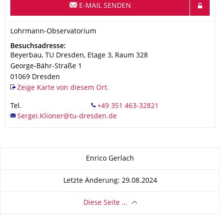
E-MAIL SENDEN
Organisationsname
Lohrmann-Observatorium
Lohrmann-Observatorium
Adresse
Besuchsadresse:
Beyerbau, TU Dresden, Etage 3, Raum 328
George-Bähr-Straße 1
01069
Dresden
Zeige Karte von diesem Ort.
Tel.
Zu dieser Seite
Enrico Gerlach
Letzte Änderung: 29.08.2024
Diese Seite …