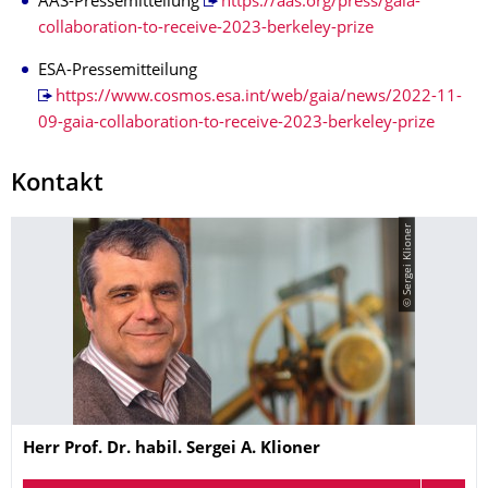
AAS-Pressemitteilung
https://aas.org/press/gaia-
collaboration-to-receive-2023-berkeley-prize
ESA-Pressemitteilung
https://www.cosmos.esa.int/web/gaia/news/2022-11-
09-gaia-collaboration-to-receive-2023-berkeley-prize
Kontakt
© Sergei Klioner
Name
Herr
Prof. Dr. habil.
Sergei A.
Klioner