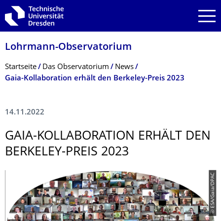
Zur Hauptnavigation springen
Zur Suche springen
Zum Inhalt springen
Lohrmann-Observatorium
Breadcrumb-Menü
Startseite
Das Observatorium
News
Gaia-Kollaboration erhält den Berkeley-Preis 2023
14.11.2022
GAIA-KOLLABORATION ERHÄLT DEN
BERKELEY-PREIS 2023
© ESA/Gaia/DPAC