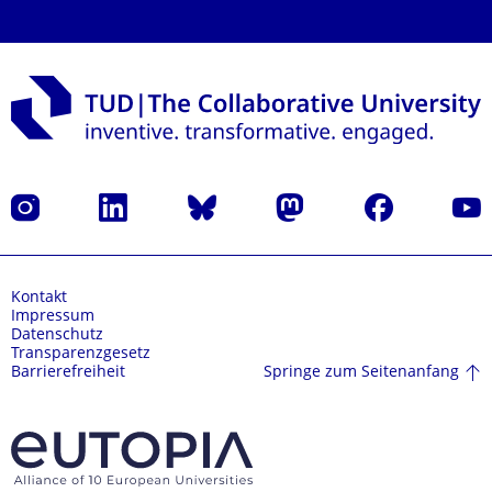
Instagram
LinkedIn
Bluesky
Mastodon
Facebook
Yout
Kontakt
Impressum
Datenschutz
Transparenzgesetz
Springe zum Seitenanfang
Barrierefreiheit