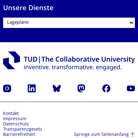
Unsere Dienste
Instagram
LinkedIn
Bluesky
Mastodon
Facebook
Yout
Kontakt
Impressum
Datenschutz
Transparenzgesetz
Springe zum Seitenanfang
Barrierefreiheit