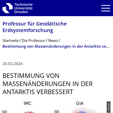
Zur Hauptnavigation springen
Zur Suche springen
Zum Inhalt springen
Professur für Geodätische
Erdsystemforschung
Breadcrumb-Menü
Startseite
Die Professur
News
Bestimmung von Massenänderungen in der Antarktis verbessert
20.02.2024
BESTIMMUNG VON
MASSENÄNDERUN­GEN IN DER
ANTARKTIS VERBESSERT
© M. Willen