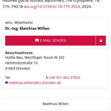
resolved glacial isostatic adjustment, The Cryosphere, 18,
775–790,
doi.org/10.5194/tc-18-775-2024
, 2024.
wiss. Mitarbeiter
Name
Dr.-Ing.
Matthias
Willen
E-MAIL SENDEN
Adresse
Besuchsadresse:
Hülße-Bau, Westflügel, Raum W 332
Helmholtzstraße 10
01069
Dresden
Tel.
Zu dieser Seite
Matthias Willen